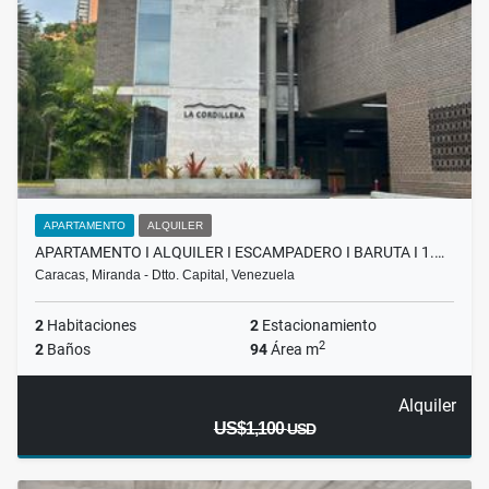
APARTAMENTO
ALQUILER
APARTAMENTO I ALQUILER I ESCAMPADERO I BARUTA I 1.…
Caracas, Miranda - Dtto. Capital, Venezuela
2
Habitaciones
2
Estacionamiento
2
2
Baños
94
Área m
Alquiler
US$1,100
USD