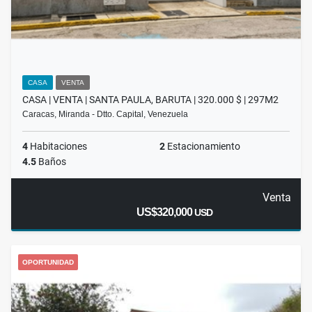
CASA
VENTA
CASA | VENTA | SANTA PAULA, BARUTA | 320.000 $ | 297M2
Caracas, Miranda - Dtto. Capital, Venezuela
4
Habitaciones
2
Estacionamiento
4.5
Baños
Venta
US$320,000
USD
OPORTUNIDAD