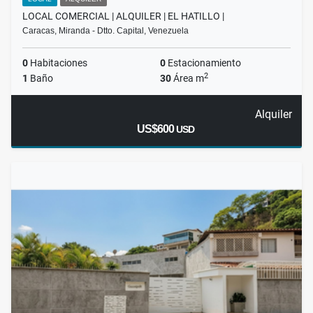
LOCAL COMERCIAL | ALQUILER | EL HATILLO |
Caracas, Miranda - Dtto. Capital, Venezuela
0
Habitaciones
0
Estacionamiento
2
1
Baño
30
Área m
Alquiler
US$600
USD