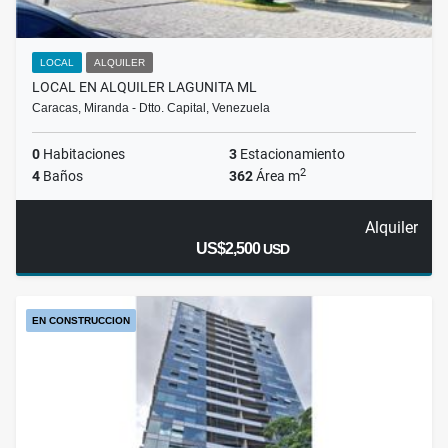
LOCAL
ALQUILER
LOCAL EN ALQUILER LAGUNITA ML
Caracas, Miranda - Dtto. Capital, Venezuela
0
Habitaciones
3
Estacionamiento
2
4
Baños
362
Área m
Alquiler
US$2,500
USD
EN CONSTRUCCION