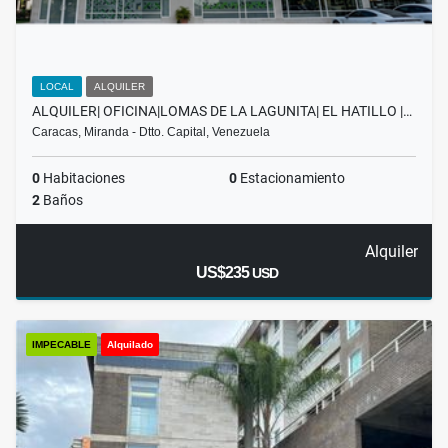
LOCAL
ALQUILER
ALQUILER| OFICINA|LOMAS DE LA LAGUNITA| EL HATILLO |…
Caracas, Miranda - Dtto. Capital, Venezuela
0
Habitaciones
0
Estacionamiento
2
Baños
Alquiler
US$235
USD
IMPECABLE
Alquilado