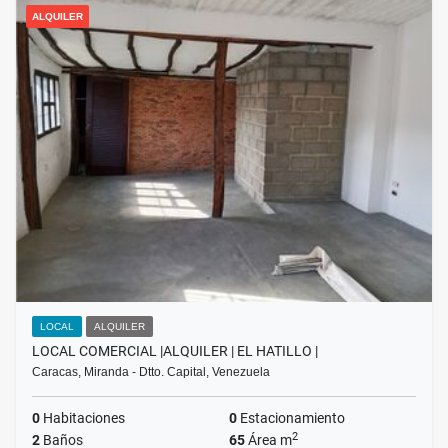
ALQUILER
LOCAL
ALQUILER
LOCAL COMERCIAL |ALQUILER | EL HATILLO |
Caracas, Miranda - Dtto. Capital, Venezuela
0
Habitaciones
0
Estacionamiento
2
2
Baños
65
Área m