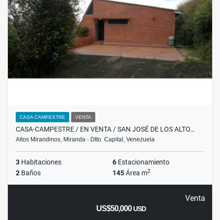
CASA CAMPESTRE
VENTA
CASA-CAMPESTRE / EN VENTA / SAN JOSÉ DE LOS ALTO…
Altos Mirandinos, Miranda - Dtto. Capital, Venezuela
3
Habitaciones
6
Estacionamiento
2
2
Baños
145
Área m
Venta
US$50,000
USD