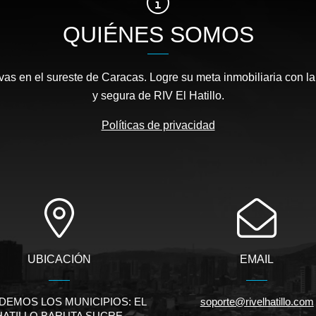
, la construcción estuvo a cargo de la empresa
QUIÉNES SOMOS
oyo de políticas del gobierno que permitían
ucción y el acceso a la compra por parte de la
 instrumentos financieros con bajas tasas de
as en el sureste de Caracas. Logre su meta inmobiliaria con la
et alto de la población, era atendido por la
y segura de RIV El Hatillo.
la banca privada otorgando créditos con tasas
Políticas de privacidad
parte del Gobierno Central de distintas leyes
al consumidor, las cuales resultaron
 para los desarrolladores e inversionistas
maron la construcción a su mínima expresión,
uebles dirigida a la clase media. Sin embargo,
mos 10 años se presentaron circunstancias
cilitaron el financiamiento para acumular
UBICACIÓN
EMAIL
o: alta liquidez monetaria, sistemas de control
ción de la moneda y alta inflación, lo cual
DEMOS LOS MUNICIPIOS: EL
soporte@rivelhatillo.com
so del empresariado a la adquisición de
HATILLO BARUTA SUCRE