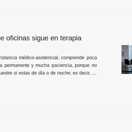
 oficinas sigue en terapia
unstancia médico-asistencial, comprende poca
cia permanente y mucha paciencia, porque no
stre si estas de día o de noche; es decir, es
o de manera permanente, con la esperanza de
to lo bajen a la habitación, como muestra de
manda natural y real por espacios de oficinas
creación de empleo, lo cual no sucede en un
 evidentes de recesión económica, aunque se
icia de que en el 2022 mejoramos en el PIB y
ño la economía seguirá mejorando, aunque no