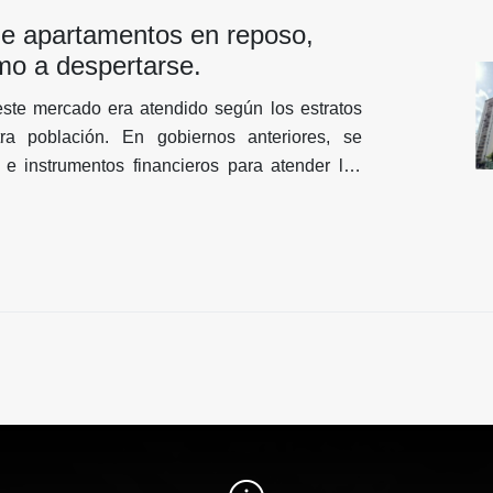
perados al inicialmente.
e apartamentos en reposo,
mo a despertarse.
este mercado era atendido según los estratos
ra población. En gobiernos anteriores, se
s e instrumentos financieros para atender las
ivienda según el nivel socioeconómico. El
a a resolver el problema de vivienda a los
, implementando sistemas constructivos de
les como aquellas las del Banco Obrero y los
de apartamentos”, proyectos gestionados por
Obras Públicas, luego por el Ministerio de
 través del Instituto Nacional de la Vivienda
poyo del Fondo Nacional de Desarrollo Urbano
as instituciones ya desaparecidas y que en la
do sustituidas por el Ministerio del Poder
vienda. En el caso de la vivienda