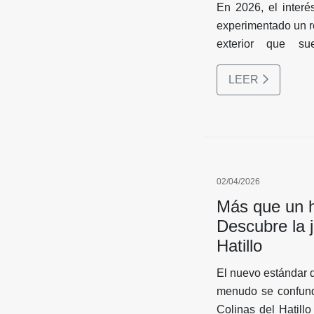
En 2026, el interé
experimentado un r
exterior que su
internacionales qu
LEER
de capital", está
distancia plantea u
de forma segura sin
02/04/2026
Más que un ho
Descubre la 
Hatillo
El nuevo estándar d
menudo se confund
Colinas del Hatillo