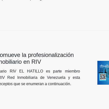
e metros cuadrados; hablamos de un estilo de
quienes priorizan la seguridad, la discreción y
 en el sureste de Caracas.
mueve la profesionalización
mobiliario en RIV
liario RIV EL HATILLO es parte miembro
IV Red Inmobiliaria de Venezuela y esta
receptos que se enumeran a continuación.