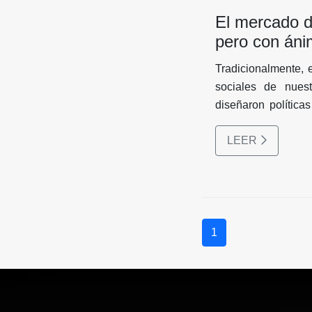
a los parámetros es
El mercado d
pero con áni
Tradicionalmente, 
sociales de nuest
diseñaron política
necesidades de v
LEER
Estado se enfocab
niveles más bajos
interés social, ta
llamados “bloques 
el Ministerio de 
Desarrollo Urbano a
1
(INAVI) y con el a
(FONDUR), entre otr
actualidad han si
Popular para el Hábitat y la Vi