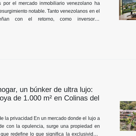
s por el mercado inmobiliario venezolano ha
esurgimiento notable. Tanto venezolanos en el
eñan con el retorno, como inversores
e ven a Caracas como un "mercado de refugio
n buscando oportunidades. Sin embargo, la
na pregunta fundamental: ¿Es posible invertir
 estar presente físicamente?
gar, un búnker de ultra lujo:
joya de 1.000 m² en Colinas del
e la privacidad En un mercado donde el lujo a
e con la opulencia, surge una propiedad en
 que redefine lo que significa la exclusividad.