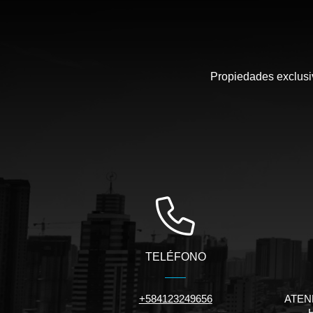
para la clase media
privada con el ap
facilitar su constr
demanda, creándose
Propiedades exclusiv
interés. Y el targ
empresa privada y 
más exigentes. En la actualidad, como consecuencia de la
implementación por 
para proteger 
contraproducentes
inmobiliarios, mer
de este tipo de inm
durante los últi
económicas que fa
TELÉFONO
recursos, tales com
de cambio, devalua
+584123249656
ATEN
indujo al univer