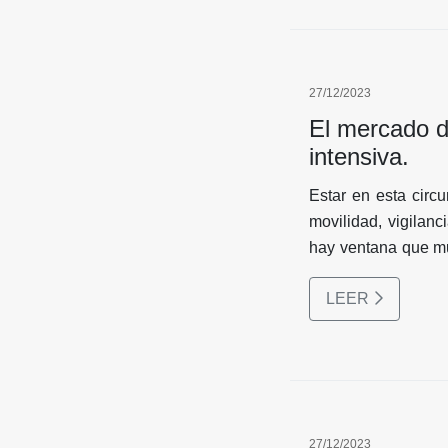
27/12/2023
El mercado de
intensiva.
Estar en esta circ
movilidad, vigilan
hay ventana que mue
vivir desorientad
LEER
que en algún momen
recuperación. La de
se origina por la 
país con muestras
tiene la buena not
que durante este a
27/12/2023