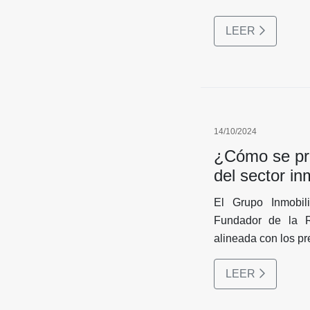
No hablamos solo d
LEER
vida diseñado para 
el confort absoluto
14/10/2024
¿Cómo se pro
del sector in
El Grupo Inmobi
Fundador de la R
alineada con los p
LEER