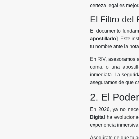
certeza legal es mejor
El Filtro del
El documento fundame
apostillado]
. Este in
tu nombre ante la notar
En RIV, asesoramos a 
coma, o una apostil
inmediata. La segurid
aseguramos de que cad
2. El Pode
En 2026, ya no neces
Digital
ha evolucionad
experiencia inmersiva 
Asegúrate de que tu ag