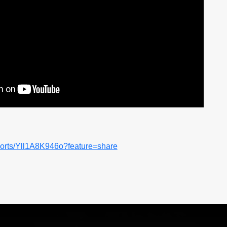
horts/Yll1A8K946o?feature=share