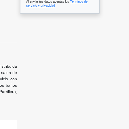
Al enviar tus datos aceptas los
Términos de
servicio y privacidad
stribuida
, salon de
vicio con
dos baños
rrillera,