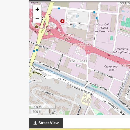
+
−
200 m
500 ft
Street View