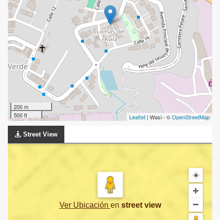
200 m
500 ft
Leaflet
| Wasi - ©
OpenStreetMap
Street View
Ver Ubicación
en
street view