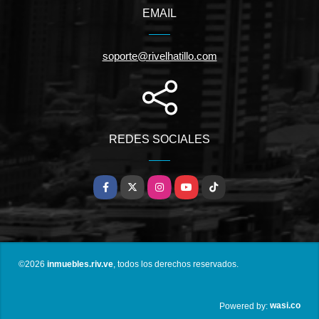
EMAIL
soporte@rivelhatillo.com
REDES SOCIALES
Facebook
X
Instagram
YouTube
TikTok
©2026
inmuebles.riv.ve
, todos los derechos reservados.
wasi.co
Powered by: