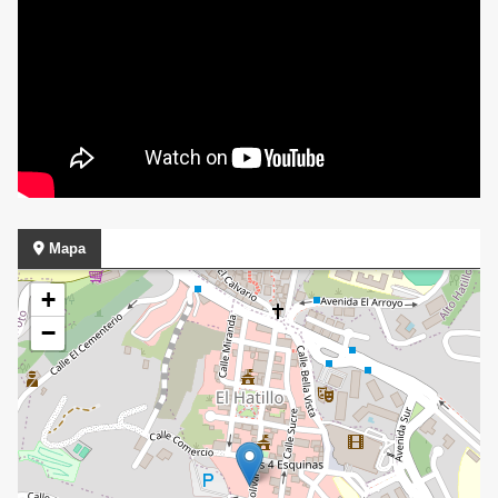
Mapa
+
−