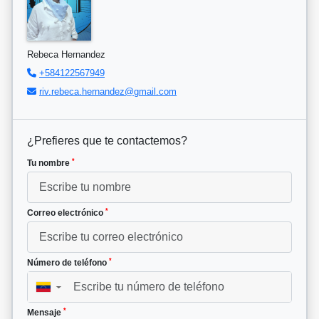
Rebeca Hernandez
+584122567949
riv.rebeca.hernandez@gmail.com
¿Prefieres que te contactemos?
*
Tu nombre
*
Correo electrónico
*
Número de teléfono
▼
*
Mensaje