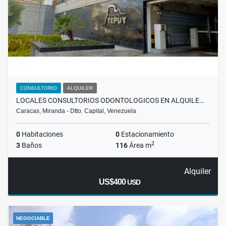
CONSULTORIO
ALQUILER
LOCALES CONSULTORIOS ODONTOLOGICOS EN ALQUILE…
Caracas, Miranda - Dtto. Capital, Venezuela
0
Habitaciones
0
Estacionamiento
2
3
Baños
116
Área m
Alquiler
US$400
USD
NEGOCIABLE