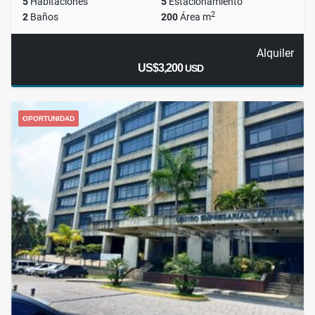
5
Habitaciones
5
Estacionamiento
2
2
Baños
200
Área m
Alquiler
US$3,200
USD
OPORTUNIDAD