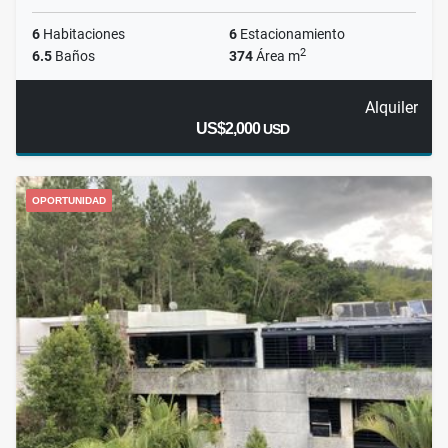
6
Habitaciones
6
Estacionamiento
2
6.5
Baños
374
Área m
Alquiler
US$2,000
USD
OPORTUNIDAD