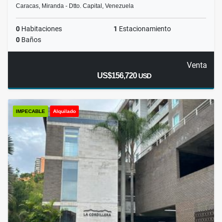
Caracas, Miranda - Dtto. Capital, Venezuela
0
Habitaciones
1
Estacionamiento
0
Baños
Venta
US$156,720
USD
IMPECABLE
Alquilado