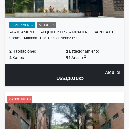
APARTAMENTO
ALQUILER
APARTAMENTO I ALQUILER I ESCAMPADERO I BARUTA I 1.…
Caracas, Miranda - Dtto. Capital, Venezuela
2
Habitaciones
2
Estacionamiento
2
2
Baños
94
Área m
Alquiler
US$1,100
USD
OPORTUNIDAD