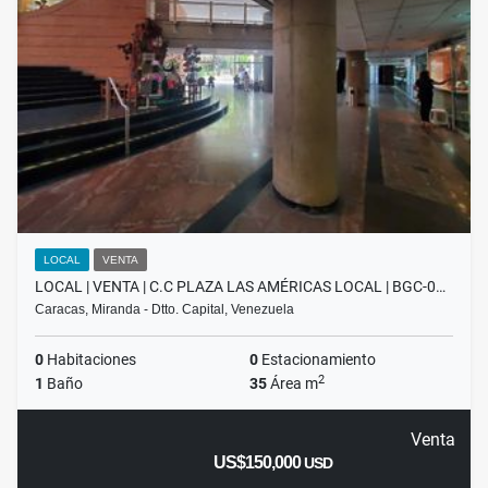
LOCAL
VENTA
LOCAL | VENTA | C.C PLAZA LAS AMÉRICAS LOCAL | BGC-0…
Caracas, Miranda - Dtto. Capital, Venezuela
0
Habitaciones
0
Estacionamiento
2
1
Baño
35
Área m
Venta
US$150,000
USD