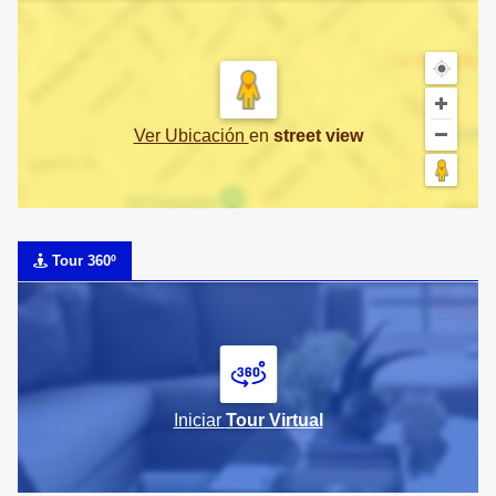
Ver Ubicación
en
street view
Tour 360º
Iniciar
Tour Virtual