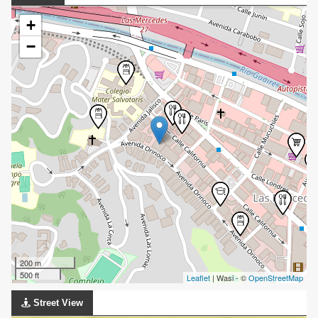
+
−
200 m
500 ft
Leaflet
| Wasi - ©
OpenStreetMap
Street View