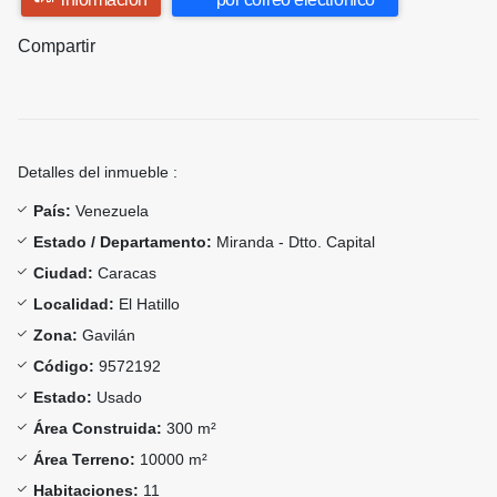
Compartir
Detalles del inmueble :
País:
Venezuela
Estado / Departamento:
Miranda - Dtto. Capital
Ciudad:
Caracas
Localidad:
El Hatillo
Zona:
Gavilán
Código:
9572192
Estado:
Usado
Área Construida:
300 m²
Área Terreno:
10000 m²
Habitaciones:
11