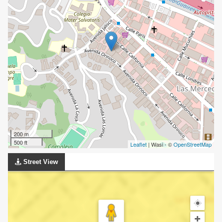
200 m
500 ft
Leaflet
| Wasi - ©
OpenStreetMap
Street View