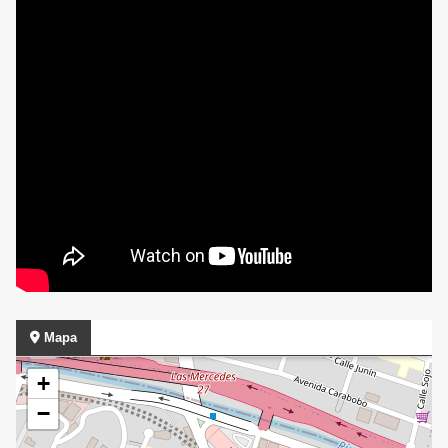
Mapa
+
−