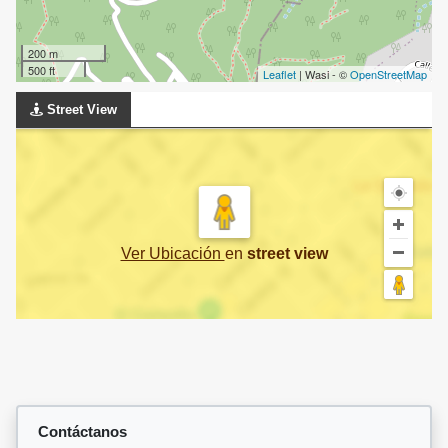
200 m
500 ft
Leaflet
| Wasi - ©
OpenStreetMap
Street View
Ver Ubicación
en
street view
Contáctanos