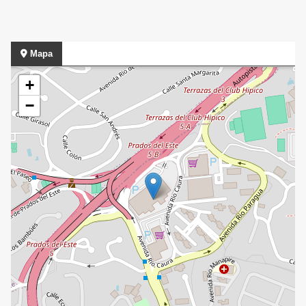
Mapa
+
−