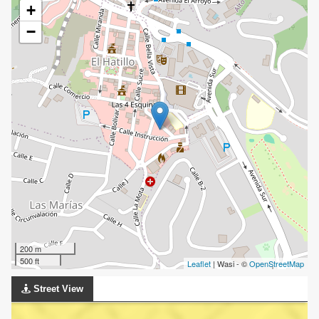
+
−
200 m
500 ft
Leaflet
| Wasi - ©
OpenStreetMap
Street View