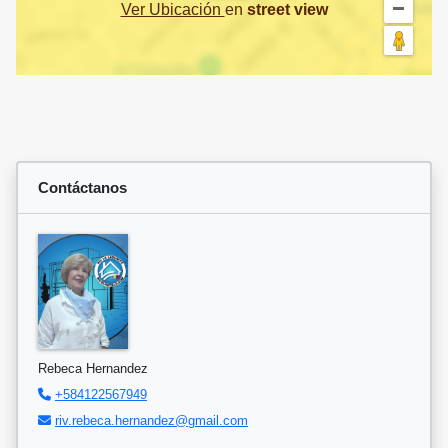
Ver Ubicación
en
street view
Contáctanos
Rebeca Hernandez
+584122567949
riv.rebeca.hernandez@gmail.com