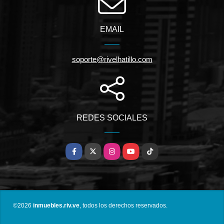
EMAIL
soporte@rivelhatillo.com
REDES SOCIALES
Facebook
X
Instagram
YouTube
TikTok
©2026
inmuebles.riv.ve
, todos los derechos reservados.