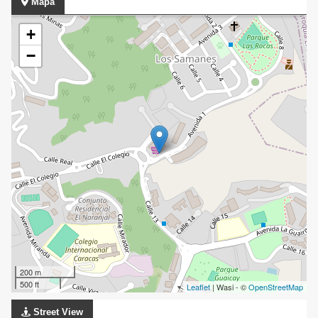
Mapa
+
−
200 m
500 ft
Leaflet
| Wasi - ©
OpenStreetMap
Street View