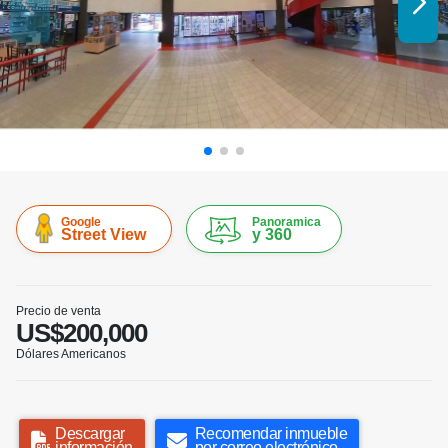
Google
Panoramica
Street View
y 360
Precio de venta
US$200,000
Dólares Americanos
Descargar
Recomendar inmueble
información
por correo electrónico