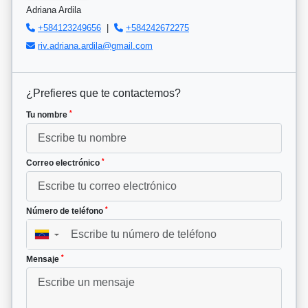
Adriana Ardila
+584123249656
|
+584242672275
riv.adriana.ardila@gmail.com
¿Prefieres que te contactemos?
*
Tu nombre
*
Correo electrónico
*
Número de teléfono
▼
*
Mensaje