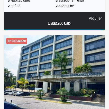
5
Habitaciones
5
Estacionamiento
2
2
Baños
200
Área m
Alquiler
US$3,200
USD
OPORTUNIDAD