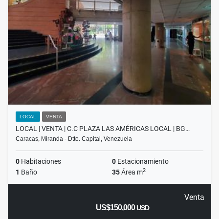
LOCAL
VENTA
LOCAL | VENTA | C.C PLAZA LAS AMÉRICAS LOCAL | BG…
Caracas, Miranda - Dtto. Capital, Venezuela
0
Habitaciones
0
Estacionamiento
2
1
Baño
35
Área m
Venta
US$150,000
USD