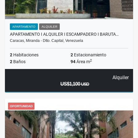
APARTAMENTO
ALQUILER
APARTAMENTO I ALQUILER I ESCAMPADERO I BARUTA…
Caracas, Miranda - Dtto. Capital, Venezuela
2
Habitaciones
2
Estacionamiento
2
2
Baños
94
Área m
Alquiler
US$1,100
USD
OPORTUNIDAD