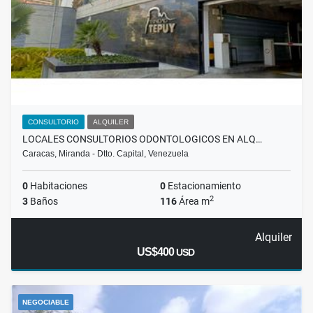
CONSULTORIO
ALQUILER
LOCALES CONSULTORIOS ODONTOLOGICOS EN ALQ…
Caracas, Miranda - Dtto. Capital, Venezuela
0
Habitaciones
0
Estacionamiento
2
3
Baños
116
Área m
Alquiler
US$400
USD
NEGOCIABLE