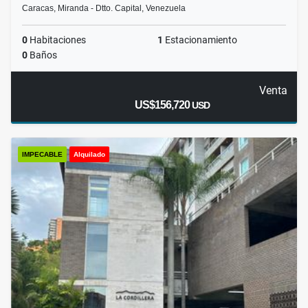
Caracas, Miranda - Dtto. Capital, Venezuela
0
Habitaciones
1
Estacionamiento
0
Baños
Venta
US$156,720
USD
IMPECABLE
Alquilado