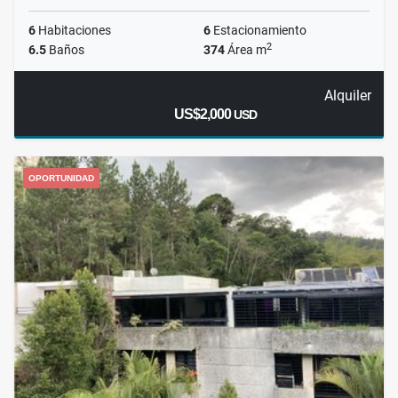
6
Habitaciones
6
Estacionamiento
2
6.5
Baños
374
Área m
Alquiler
US$2,000
USD
OPORTUNIDAD