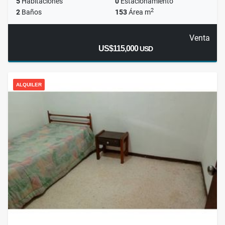
5
Habitaciones
0
Estacionamiento
2
2
Baños
153
Área m
Venta
US$115,000
USD
ALQUILER