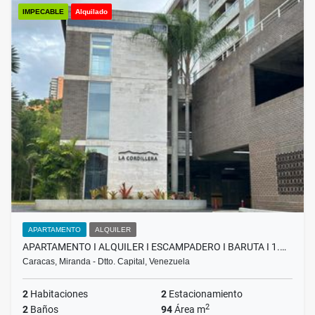
IMPECABLE
Alquilado
APARTAMENTO
ALQUILER
APARTAMENTO I ALQUILER I ESCAMPADERO I BARUTA I 1.…
Caracas, Miranda - Dtto. Capital, Venezuela
2
Habitaciones
2
Estacionamiento
2
2
Baños
94
Área m