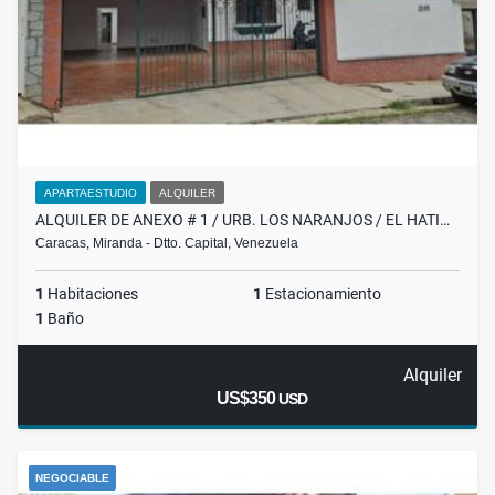
APARTAESTUDIO
ALQUILER
ALQUILER DE ANEXO # 1 / URB. LOS NARANJOS / EL HATI…
Caracas, Miranda - Dtto. Capital, Venezuela
1
Habitaciones
1
Estacionamiento
1
Baño
Alquiler
US$350
USD
NEGOCIABLE