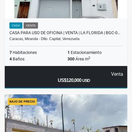
CASA
VENTA
CASA PARA USO DE OFICINA | VENTA | LA FLORIDA | BGC-0…
Caracas, Miranda - Dtto. Capital, Venezuela
7
Habitaciones
1
Estacionamiento
2
4
Baños
300
Área m
Venta
US$120,000
USD
BAJO DE PRECIO