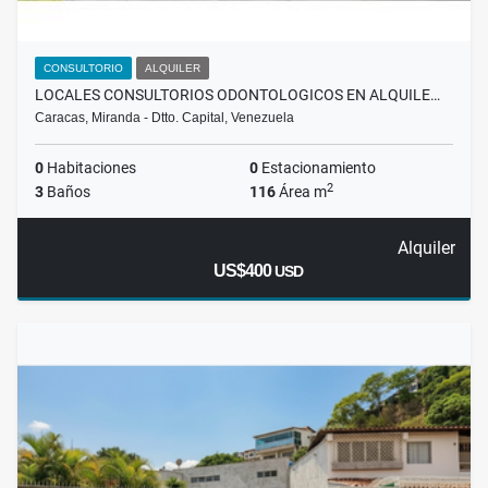
CONSULTORIO
ALQUILER
LOCALES CONSULTORIOS ODONTOLOGICOS EN ALQUILE…
Caracas, Miranda - Dtto. Capital, Venezuela
0
Habitaciones
0
Estacionamiento
2
3
Baños
116
Área m
Alquiler
US$400
USD