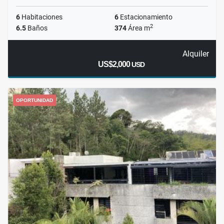
6
Habitaciones
6
Estacionamiento
2
6.5
Baños
374
Área m
Alquiler
US$2,000
USD
OPORTUNIDAD