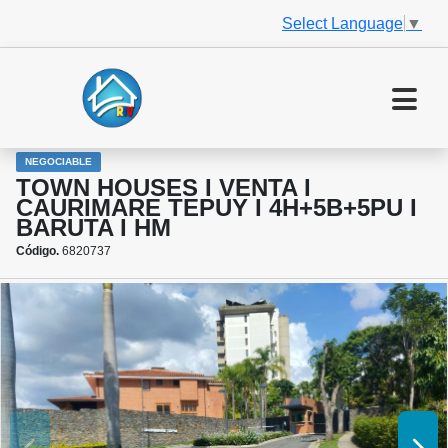
Select Language
▼
NEGOCIABLE
TOWN HOUSES I VENTA I
CAURIMARE TEPUY I 4H+5B+5PU I
BARUTA I HM
Código.
6820737