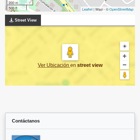
200 m
500 ft
Leaflet
| Wasi - ©
OpenStreetMap
Street View
Ver Ubicación
en
street view
Contáctanos