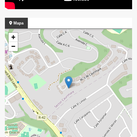
Mapa
+
−