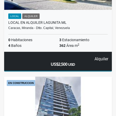
LOCAL
ALQUILER
LOCAL EN ALQUILER LAGUNITA ML
Caracas, Miranda - Dtto. Capital, Venezuela
0
Habitaciones
3
Estacionamiento
2
4
Baños
362
Área m
Alquiler
US$2,500
USD
EN CONSTRUCCION