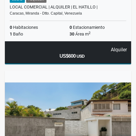
LOCAL COMERCIAL | ALQUILER | EL HATILLO |
Caracas, Miranda - Dtto. Capital, Venezuela
0
Habitaciones
0
Estacionamiento
2
1
Baño
30
Área m
Alquiler
US$600
USD