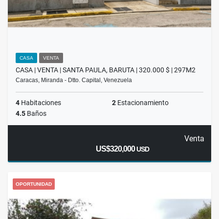
CASA
VENTA
CASA | VENTA | SANTA PAULA, BARUTA | 320.000 $ | 297M2
Caracas, Miranda - Dtto. Capital, Venezuela
4
Habitaciones
2
Estacionamiento
4.5
Baños
Venta
US$320,000
USD
OPORTUNIDAD