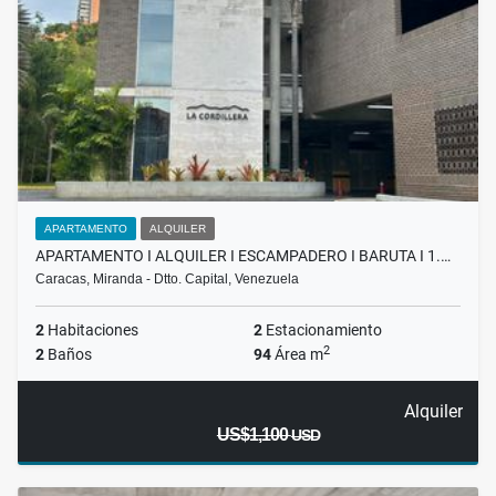
APARTAMENTO
ALQUILER
APARTAMENTO I ALQUILER I ESCAMPADERO I BARUTA I 1.…
Caracas, Miranda - Dtto. Capital, Venezuela
2
Habitaciones
2
Estacionamiento
2
2
Baños
94
Área m
Alquiler
US$1,100
USD