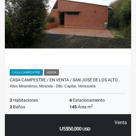
CASA CAMPESTRE
VENTA
CASA-CAMPESTRE / EN VENTA / SAN JOSÉ DE LOS ALTO…
Altos Mirandinos, Miranda - Dtto. Capital, Venezuela
3
Habitaciones
6
Estacionamiento
2
2
Baños
145
Área m
Venta
US$50,000
USD