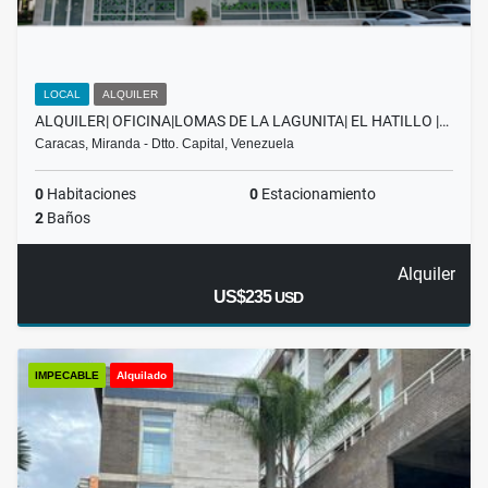
LOCAL
ALQUILER
ALQUILER| OFICINA|LOMAS DE LA LAGUNITA| EL HATILLO |…
Caracas, Miranda - Dtto. Capital, Venezuela
0
Habitaciones
0
Estacionamiento
2
Baños
Alquiler
US$235
USD
IMPECABLE
Alquilado