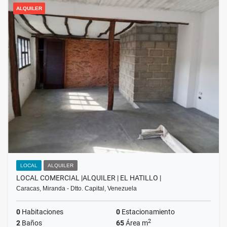
ALQUILER
LOCAL
ALQUILER
LOCAL COMERCIAL |ALQUILER | EL HATILLO |
Caracas, Miranda - Dtto. Capital, Venezuela
0
Habitaciones
0
Estacionamiento
2
2
Baños
65
Área m