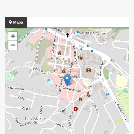
Mapa
+
−