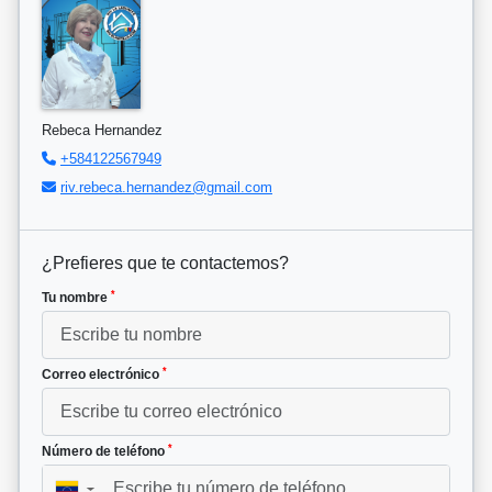
Rebeca Hernandez
+584122567949
riv.rebeca.hernandez@gmail.com
¿Prefieres que te contactemos?
*
Tu nombre
*
Correo electrónico
*
Número de teléfono
▼