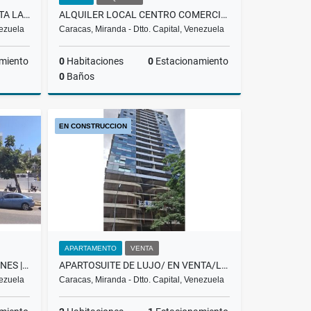
APARTOSUITE DE LUJO/EN VENTA LAS MERCEDES/POMENADE/ T9 / PP
ALQUILER LOCAL CENTRO COMERCIAL TERRAZAS , LA LAGUNITA
nezuela
Caracas, Miranda - Dtto. Capital, Venezuela
miento
0
Habitaciones
0
Estacionamiento
0
Baños
Venta
Alquiler
EN CONSTRUCCION
US$350
APARTAMENTO
VENTA
OFICINA | EN VENTA | LOS SAMANES | | 200.000$ | CC LOS SAMANES BAA
APARTOSUITE DE LUJO/ EN VENTA/LAS MERCEDES/PROMENADE / T1 / PP
nezuela
Caracas, Miranda - Dtto. Capital, Venezuela