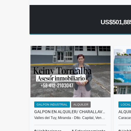
US$501,88
GALPON INDUSTRIAL
ALQUILER
LOCAL
GALPON EN ALQUILER/ CHARALLAVE/MUNICIPIO URDANETA Y CRISTOBAL ROJAS
Valles del Tuy, Miranda - Dtto. Capital, Ven…
Caracas