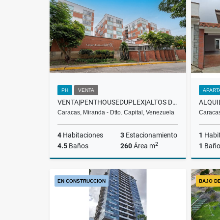
US$400
PH
VENTA
APART
VENTA|PENTHOUSEDUPLEX|ALTOS DE VLLANUEVA|EL HATILLO $ 260.000
Caracas, Miranda - Dtto. Capital, Venezuela
Caracas
4
Habitaciones
3
Estacionamiento
1
Habi
2
4.5
Baños
260
Área m
1
Bañ
Venta
EN CONSTRUCCION
BAJO D
US$260,000