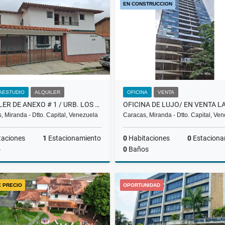
EN CONSTRUCCION
US$2,000
US$200
AESTUDIO
ALQUILER
OFICINA
VENTA
ALQUILER DE ANEXO # 1 / URB. LOS NARANJOS / EL HATILLO / PP
, Miranda - Dtto. Capital, Venezuela
Caracas, Miranda - Dtto. Capital, Ve
taciones
1
Estacionamiento
0
Habitaciones
0
Estaciona
o
0
Baños
Alquiler
E PRECIO
OPORTUNIDAD
US$350
US$221,900