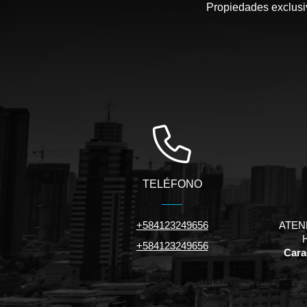
Propiedades exclusiv
TELÉFONO
+584123249656
ATEN
+584123249656
Carac