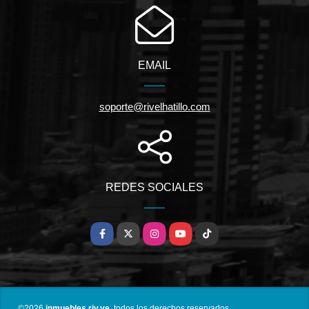
EMAIL
soporte@rivelhatillo.com
REDES SOCIALES
Facebook
X
Instagram
YouTube
TikTok
©2026
inmuebles.riv.ve
, todos los derechos reservados.