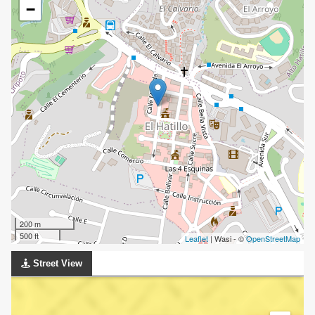
−
200 m
500 ft
Leaflet
| Wasi - ©
OpenStreetMap
Street View