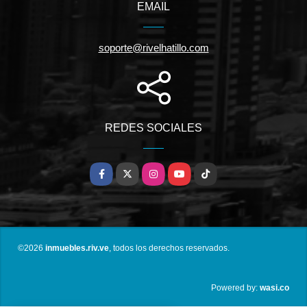
EMAIL
soporte@rivelhatillo.com
REDES SOCIALES
Facebook
X
Instagram
YouTube
TikTok
©2026
inmuebles.riv.ve
, todos los derechos reservados.
wasi.co
Powered by: