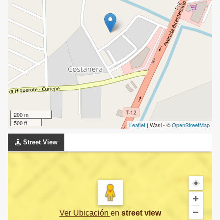
200 m
500 ft
Leaflet
| Wasi - ©
OpenStreetMap
Street View
Ver Ubicación
en
street view