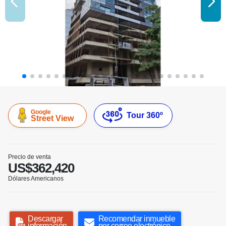
Google
Tour 360º
Street View
Precio de venta
US$362,420
Dólares Americanos
Descargar
Recomendar inmueble
información
por correo electrónico