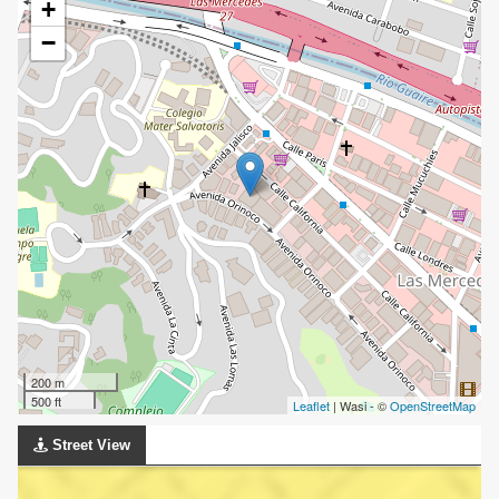
+
−
200 m
500 ft
Leaflet
| Wasi - ©
OpenStreetMap
Street View