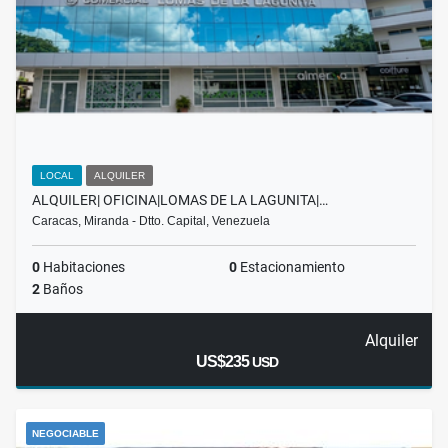
LOCAL
ALQUILER
ALQUILER| OFICINA|LOMAS DE LA LAGUNITA|…
Caracas, Miranda - Dtto. Capital, Venezuela
0
Habitaciones
0
Estacionamiento
2
Baños
Alquiler
US$235
USD
NEGOCIABLE