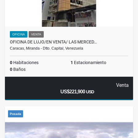
OFICINA
VENTA
OFICINA DE LUJO/EN VENTA/ LAS MERCED…
Caracas, Miranda - Dtto. Capital, Venezuela
0
Habitaciones
1
Estacionamiento
0
Baños
Venta
US$221,900
USD
Posada