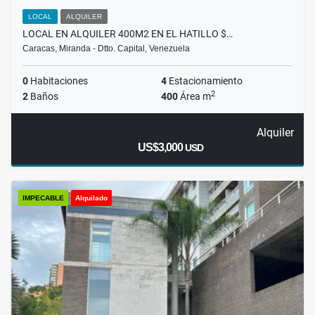
LOCAL
ALQUILER
LOCAL EN ALQUILER 400M2 EN EL HATILLO $…
Caracas, Miranda - Dtto. Capital, Venezuela
0
Habitaciones
4
Estacionamiento
2
2
Baños
400
Área m
Alquiler
US$3,000
USD
IMPECABLE
Alquilado