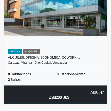
OFICINA
ALQUILER
ALQUILER, OFICINA, ECONOMICA, COWORKI…
Caracas, Miranda - Dtto. Capital, Venezuela
0
Habitaciones
0
Estacionamiento
2
Baños
Alquiler
US$200
USD