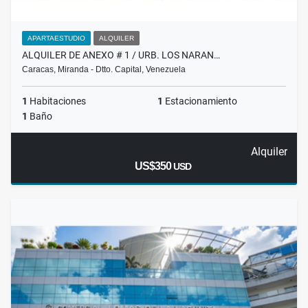
APARTAESTUDIO
ALQUILER
ALQUILER DE ANEXO # 1 / URB. LOS NARAN…
Caracas, Miranda - Dtto. Capital, Venezuela
1
Habitaciones
1
Estacionamiento
1
Baño
Alquiler
US$350
USD