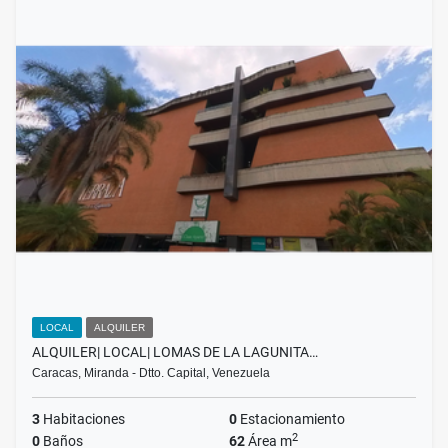
LOCAL
ALQUILER
ALQUILER| LOCAL| LOMAS DE LA LAGUNITA…
Caracas, Miranda - Dtto. Capital, Venezuela
3
Habitaciones
0
Estacionamiento
2
0
Baños
62
Área m