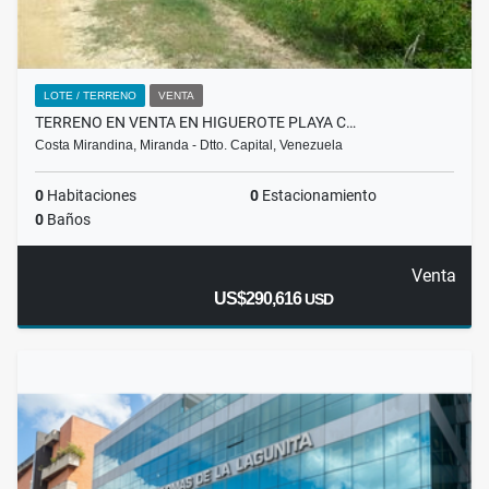
LOTE / TERRENO
VENTA
TERRENO EN VENTA EN HIGUEROTE PLAYA C…
Costa Mirandina, Miranda - Dtto. Capital, Venezuela
0
Habitaciones
0
Estacionamiento
0
Baños
Venta
US$290,616
USD