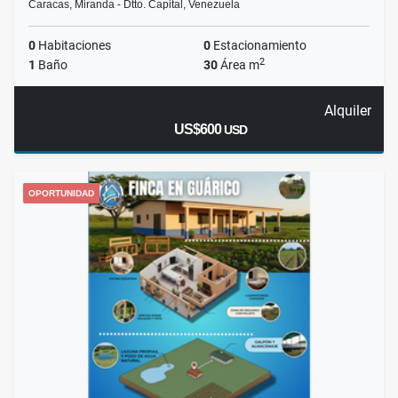
Caracas, Miranda - Dtto. Capital, Venezuela
0
Habitaciones
0
Estacionamiento
2
1
Baño
30
Área m
Alquiler
US$600
USD
OPORTUNIDAD