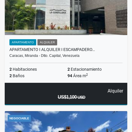
APARTAMENTO
ALQUILER
APARTAMENTO I ALQUILER I ESCAMPADERO…
Caracas, Miranda - Dtto. Capital, Venezuela
2
Habitaciones
2
Estacionamiento
2
2
Baños
94
Área m
Alquiler
US$1,100
USD
NEGOCIABLE