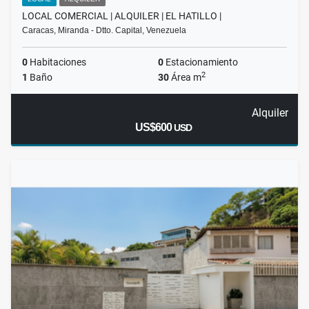
LOCAL COMERCIAL | ALQUILER | EL HATILLO |
Caracas, Miranda - Dtto. Capital, Venezuela
0
Habitaciones
0
Estacionamiento
2
1
Baño
30
Área m
Alquiler
US$600
USD