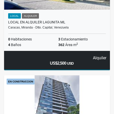
LOCAL
ALQUILER
LOCAL EN ALQUILER LAGUNITA ML
Caracas, Miranda - Dtto. Capital, Venezuela
0
Habitaciones
3
Estacionamiento
2
4
Baños
362
Área m
Alquiler
US$2,500
USD
EN CONSTRUCCION