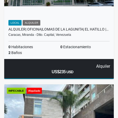
LOCAL
ALQUILER
ALQUILER| OFICINA|LOMAS DE LA LAGUNITA| EL HATILLO |…
Caracas, Miranda - Dtto. Capital, Venezuela
0
Habitaciones
0
Estacionamiento
2
Baños
Alquiler
US$235
USD
IMPECABLE
Alquilado