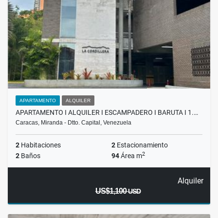
APARTAMENTO
ALQUILER
APARTAMENTO I ALQUILER I ESCAMPADERO I BARUTA I 1.…
Caracas, Miranda - Dtto. Capital, Venezuela
2
Habitaciones
2
Estacionamiento
2
2
Baños
94
Área m
Alquiler
US$1,100
USD