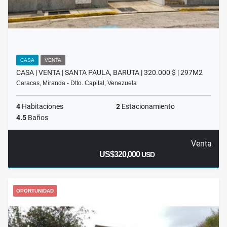
CASA
VENTA
CASA | VENTA | SANTA PAULA, BARUTA | 320.000 $ | 297M2
Caracas, Miranda - Dtto. Capital, Venezuela
4
Habitaciones
2
Estacionamiento
4.5
Baños
Venta
US$320,000
USD
OPORTUNIDAD