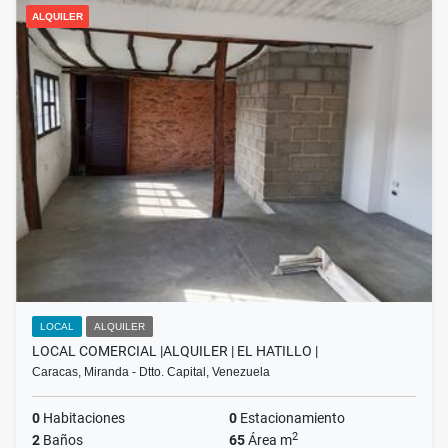
ALQUILER
LOCAL
ALQUILER
LOCAL COMERCIAL |ALQUILER | EL HATILLO |
Caracas, Miranda - Dtto. Capital, Venezuela
0
Habitaciones
0
Estacionamiento
2
2
Baños
65
Área m