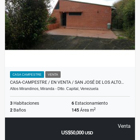
CASA CAMPESTRE
VENTA
CASA-CAMPESTRE / EN VENTA / SAN JOSÉ DE LOS ALTO…
Altos Mirandinos, Miranda - Dtto. Capital, Venezuela
3
Habitaciones
6
Estacionamiento
2
2
Baños
145
Área m
Venta
US$50,000
USD