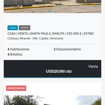
CASA
VENTA
CASA | VENTA | SANTA PAULA, BARUTA | 320.000 $ | 297M2
Caracas, Miranda - Dtto. Capital, Venezuela
4
Habitaciones
2
Estacionamiento
4.5
Baños
Venta
US$320,000
USD
OPORTUNIDAD