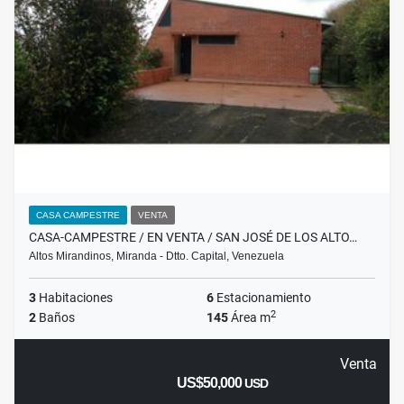
CASA CAMPESTRE
VENTA
CASA-CAMPESTRE / EN VENTA / SAN JOSÉ DE LOS ALTO…
Altos Mirandinos, Miranda - Dtto. Capital, Venezuela
3
Habitaciones
6
Estacionamiento
2
2
Baños
145
Área m
Venta
US$50,000
USD