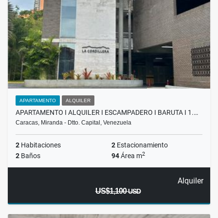
APARTAMENTO
ALQUILER
APARTAMENTO I ALQUILER I ESCAMPADERO I BARUTA I 1.…
Caracas, Miranda - Dtto. Capital, Venezuela
2
Habitaciones
2
Estacionamiento
2
2
Baños
94
Área m
Alquiler
US$1,100
USD