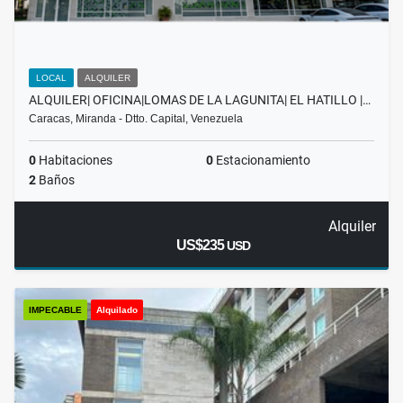
LOCAL
ALQUILER
ALQUILER| OFICINA|LOMAS DE LA LAGUNITA| EL HATILLO |…
Caracas, Miranda - Dtto. Capital, Venezuela
0
Habitaciones
0
Estacionamiento
2
Baños
Alquiler
US$235
USD
IMPECABLE
Alquilado