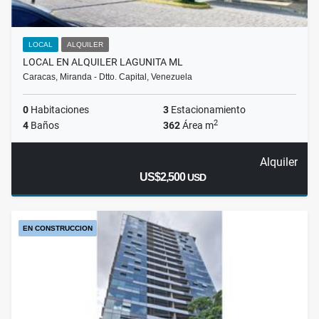
LOCAL
ALQUILER
LOCAL EN ALQUILER LAGUNITA ML
Caracas, Miranda - Dtto. Capital, Venezuela
0
Habitaciones
3
Estacionamiento
2
4
Baños
362
Área m
Alquiler
US$2,500
USD
EN CONSTRUCCION