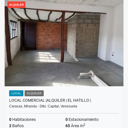
ALQUILER
LOCAL
ALQUILER
LOCAL COMERCIAL |ALQUILER | EL HATILLO |
Caracas, Miranda - Dtto. Capital, Venezuela
0
Habitaciones
0
Estacionamiento
2
2
Baños
65
Área m