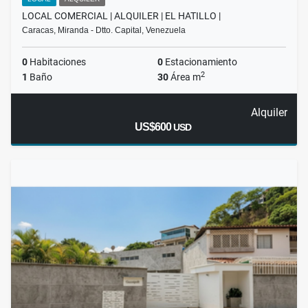
LOCAL COMERCIAL | ALQUILER | EL HATILLO |
Caracas, Miranda - Dtto. Capital, Venezuela
0
Habitaciones
0
Estacionamiento
2
1
Baño
30
Área m
Alquiler
US$600
USD