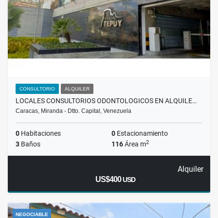
CONSULTORIO
ALQUILER
LOCALES CONSULTORIOS ODONTOLOGICOS EN ALQUILE…
Caracas, Miranda - Dtto. Capital, Venezuela
0
Habitaciones
0
Estacionamiento
2
3
Baños
116
Área m
Alquiler
US$400
USD
NEGOCIABLE