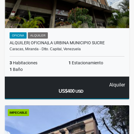
OFICINA
ALQUILER
ALQUILER| OFICINA|LA URBINA MUNICIPIO SUCRE
Caracas, Miranda - Dtto. Capital, Venezuela
3
Habitaciones
1
Estacionamiento
1
Baño
Alquiler
US$400
USD
IMPECABLE