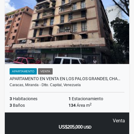
APARTAMENTO
VENTA
APARTAMENTO EN VENTA EN LOS PALOS GRANDES, CHA…
Caracas, Miranda - Dtto. Capital, Venezuela
3
Habitaciones
1
Estacionamiento
2
3
Baños
134
Área m
Venta
US$205,000
USD