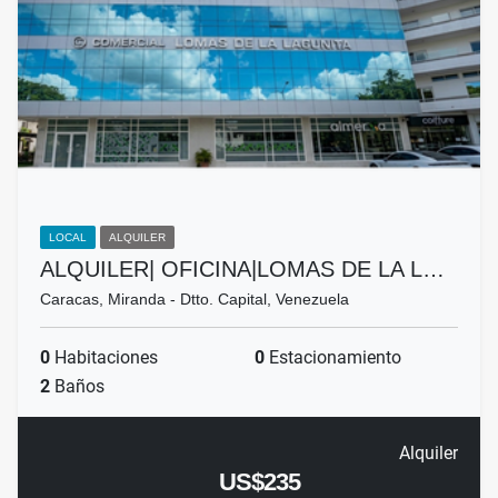
LOCAL
ALQUILER
ALQUILER| OFICINA|LOMAS DE LA L…
Caracas, Miranda - Dtto. Capital, Venezuela
0
Habitaciones
0
Estacionamiento
2
Baños
Alquiler
US$235