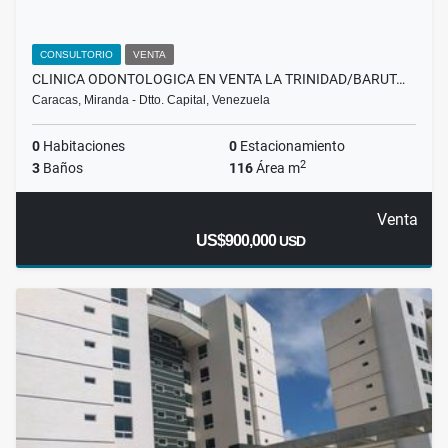
CONSULTORIO
VENTA
CLINICA ODONTOLOGICA EN VENTA LA TRINIDAD/BARUT…
Caracas, Miranda - Dtto. Capital, Venezuela
0
Habitaciones
0
Estacionamiento
2
3
Baños
116
Área m
Venta
US$900,000
USD