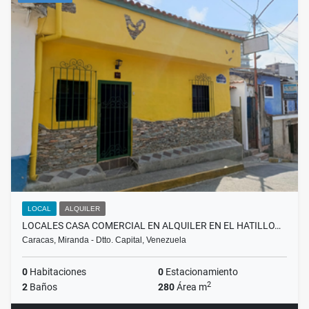
LOCAL
ALQUILER
LOCALES CASA COMERCIAL EN ALQUILER EN EL HATILLO…
Caracas, Miranda - Dtto. Capital, Venezuela
0
Habitaciones
0
Estacionamiento
2
2
Baños
280
Área m