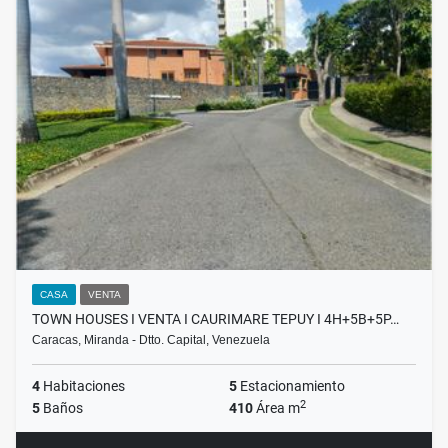
CASA
VENTA
TOWN HOUSES I VENTA I CAURIMARE TEPUY I 4H+5B+5P…
Caracas, Miranda - Dtto. Capital, Venezuela
4
Habitaciones
5
Estacionamiento
2
5
Baños
410
Área m