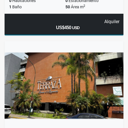
0
Habitaciones
0
Estacionamiento
2
1
Baño
50
Área m
Alquiler
US$450
USD