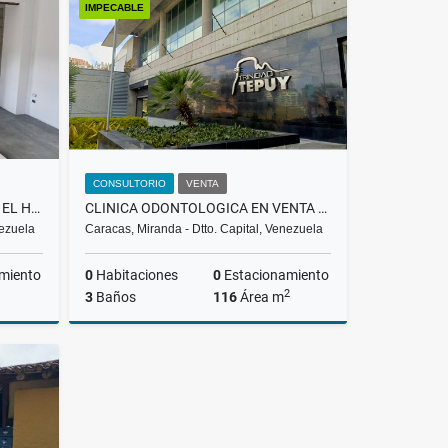
IMPECABLE
US$125,000
CONSULTORIO
VENTA
LOCAL COMERCIAL |ALQUILER | EL HATILLO |
CLINICA ODONTOLOGICA EN VENTA LA TRINIDAD/BARUTA RH
nezuela
Caracas, Miranda - Dtto. Capital, Venezuela
miento
0
Habitaciones
0
Estacionamiento
2
3
Baños
116
Área m
lquiler
Venta
US$900,000