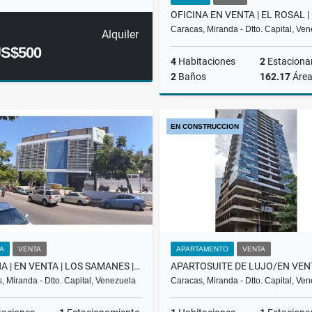
Caracas, Miranda - Dtto. Capital, Ve
Alquiler
S$500
4
Habitaciones
2
Estaciona
2
Baños
162.17
Áre
EN CONSTRUCCION
US$220,000
NA
VENTA
APARTAMENTO
VENTA
OFICINA | EN VENTA | LOS SAMANES | | 200.000$ | CC LOS SAMANES BAA
, Miranda - Dtto. Capital, Venezuela
Caracas, Miranda - Dtto. Capital, Ve