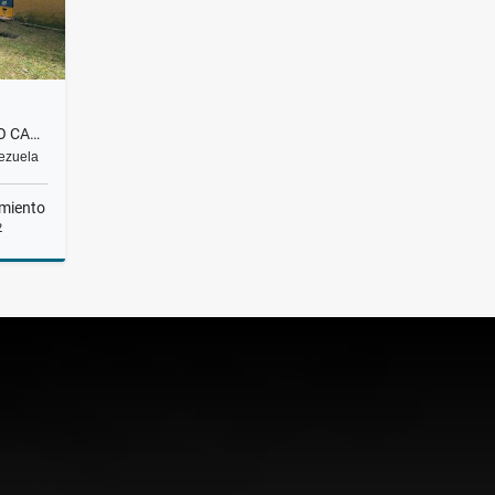
CASA | EN VENTA | ALTO HATILLO CALLE LA CIMA | BEZ-005-25
nezuela
miento
2
Venta