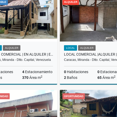
ABLE
ALQUILER
US$600
US$2,000
ALQUILER
LOCAL
ALQUILER
LOCAL COMERCIAL | EN ALQUILER | EL HATILLO PUEBLO |REF.3.000$ RH
, Miranda - Dtto. Capital, Venezuela
Caracas, Miranda - Dtto. Capital, Ve
taciones
4
Estacionamiento
0
Habitaciones
0
Estaciona
2
2
s
370
Área m
2
Baños
65
Área m
Alquiler
A
NIDAD
OPORTUNIDAD
US$3,000
US$600