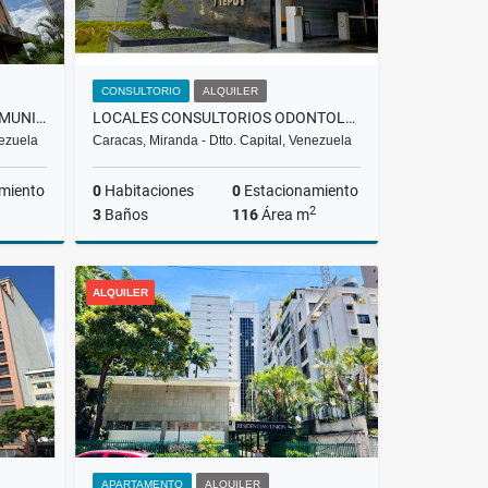
CONSULTORIO
ALQUILER
ALQUILER| OFICINA|LA URBINA MUNICIPIO SUCRE
LOCALES CONSULTORIOS ODONTOLOGICOS EN ALQUILER LA TRINIDAD/CCS RH
nezuela
Caracas, Miranda - Dtto. Capital, Venezuela
miento
0
Habitaciones
0
Estacionamiento
2
3
Baños
116
Área m
lquiler
Alquiler
ALQUILER
US$400
APARTAMENTO
ALQUILER