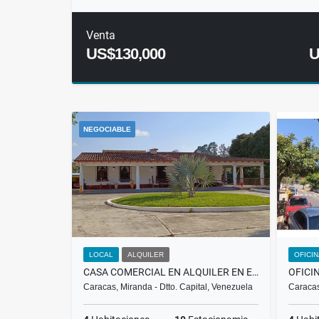
Venta
US$130,000
U
NEGOCIABLE
LOCAL
ALQUILER
OFICI
CASA COMERCIAL EN ALQUILER EN EL HATILLO SECTOR LA UNIÓN $2.800 RH
Caracas, Miranda - Dtto. Capital, Venezuela
Caracas