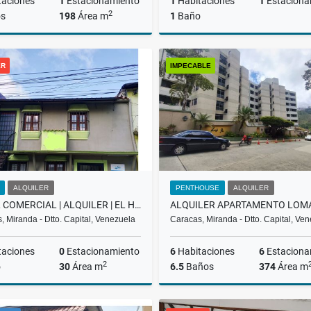
taciones
1
Estacionamiento
1
Habitaciones
1
Estaciona
2
s
198
Área m
1
Baño
Venta
ER
IMPECABLE
US$200,000
US$319,160
ALQUILER
PENTHOUSE
ALQUILER
LOCAL COMERCIAL | ALQUILER | EL HATILLO |
, Miranda - Dtto. Capital, Venezuela
Caracas, Miranda - Dtto. Capital, Ve
taciones
0
Estacionamiento
6
Habitaciones
6
Estaciona
2
o
30
Área m
6.5
Baños
374
Área m
Alquiler
A