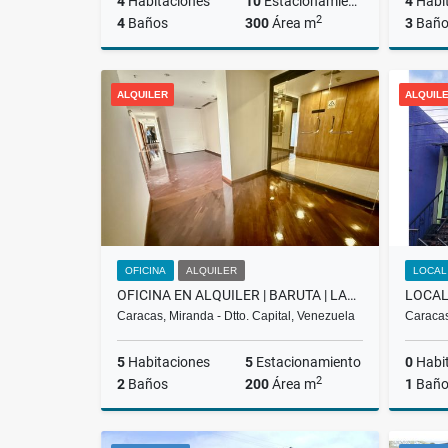
4
Habitaciones
10
Estacionamiento
4
Habi
2
4
Baños
300
Área m
3
Baño
Alquiler
ALQUILER
ALQUIL
US$2,800
OFICINA
ALQUILER
LOCAL
OFICINA EN ALQUILER | BARUTA | LAS MERCEDES | NEGOCIABLE 3.200$ LCM
Caracas, Miranda - Dtto. Capital, Venezuela
Caracas
5
Habitaciones
5
Estacionamiento
0
Habi
2
2
Baños
200
Área m
1
Bañ
Alquiler