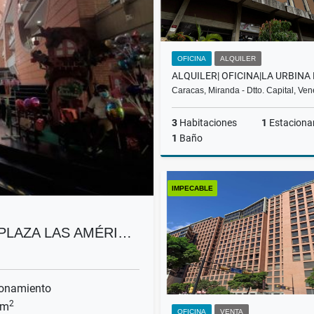
OFICINA
ALQUILER
Caracas, Miranda - Dtto. Capital, Ve
3
Habitaciones
1
Estaciona
1
Baño
A
IMPECABLE
US$400
C PLAZA LAS AMÉRI…
onamiento
2
 m
OFICINA
VENTA