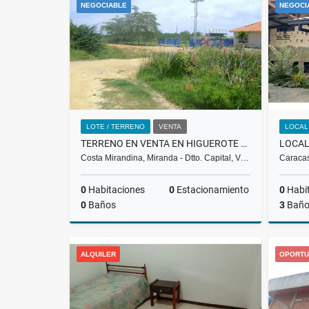
NEGOCIABLE
NEGOCI
US$3,200
LOTE / TERRENO
VENTA
LOCAL
TERRENO EN VENTA EN HIGUEROTE PLAYA CRISTAL MC-15-002
Costa Mirandina, Miranda - Dtto. Capital, V…
Caracas
0
Habitaciones
0
Estacionamiento
0
Habi
0
Baños
3
Baño
Venta
ALQUILER
OPORTU
US$290,616