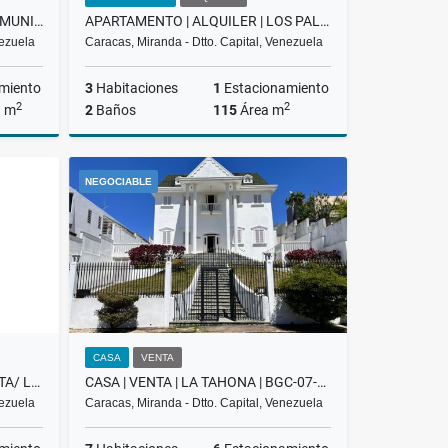
OFICINA EN VENTA | EL ROSAL | MUNICIPIO CHACAO
APARTAMENTO | ALQUILER | LOS PALOS GRANDES | BCG-02-26
nezuela
Caracas, Miranda - Dtto. Capital, Venezuela
miento
3
Habitaciones
1
Estacionamiento
2
2
a m
2
Baños
115
Área m
Venta
Alquiler
NEGOCIABLE
US$1,100
CASA
VENTA
APARTOSUITE DE LUJO/EN VENTA/ LAS MERCEDES /PROMENADE/ T-3 / SL
CASA | VENTA | LA TAHONA | BGC-07-25
nezuela
Caracas, Miranda - Dtto. Capital, Venezuela