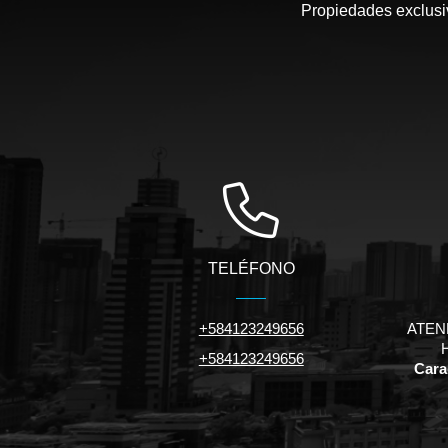
Propiedades exclusiv
TELÉFONO
+584123249656
ATEN
+584123249656
Carac