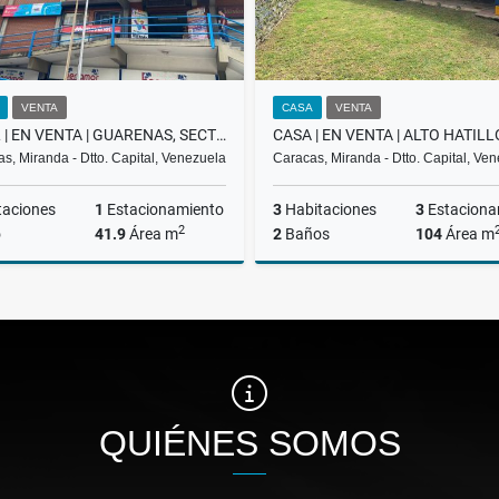
VENTA
CASA
VENTA
LOCAL | EN VENTA | GUARENAS, SECTOR TRAPICHITO | BEZ-004-25
s, Miranda - Dtto. Capital, Venezuela
Caracas, Miranda - Dtto. Capital, Ve
taciones
1
Estacionamiento
3
Habitaciones
3
Estaciona
2
o
41.9
Área m
2
Baños
104
Área m
Venta
US$17,800
US$200,000
QUIÉNES SOMOS