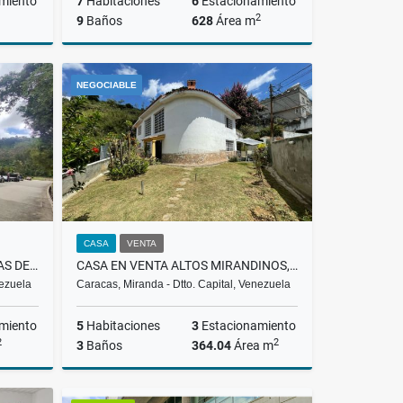
miento
7
Habitaciones
6
Estacionamiento
2
9
Baños
628
Área m
Venta
Venta
NEGOCIABLE
US$596,000
CASA
VENTA
ALQUILER APARTAMENTO LOMAS DE LA LAGUNITA, EL HATILLO, LMAW 002-25
CASA EN VENTA ALTOS MIRANDINOS, POTRERITO, 125.000 $
nezuela
Caracas, Miranda - Dtto. Capital, Venezuela
miento
5
Habitaciones
3
Estacionamiento
2
2
3
Baños
364.04
Área m
lquiler
Venta