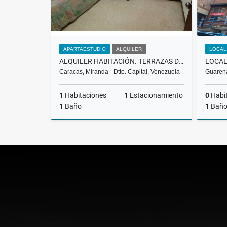
APARTAESTUDIO
ALQUILER
LOCAL
ALQUILER HABITACIÓN. TERRAZAS DEL CLUB HÍPICO. BLV-002-2026
Caracas, Miranda - Dtto. Capital, Venezuela
Guarena
1
Habitaciones
1
Estacionamiento
0
Habi
1
Baño
1
Bañ
Alquiler
US$200