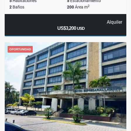
5
Habitaciones
5
Estacionamiento
2
2
Baños
200
Área m
Alquiler
US$3,200
USD
OPORTUNIDAD