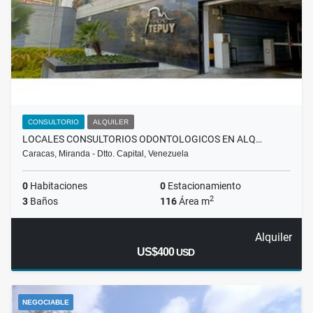
CONSULTORIO
ALQUILER
LOCALES CONSULTORIOS ODONTOLOGICOS EN ALQ…
Caracas, Miranda - Dtto. Capital, Venezuela
0
Habitaciones
0
Estacionamiento
2
3
Baños
116
Área m
Alquiler
US$400
USD
NEGOCIABLE