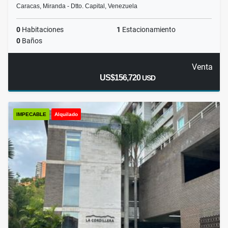
Caracas, Miranda - Dtto. Capital, Venezuela
0
Habitaciones
1
Estacionamiento
0
Baños
Venta
US$156,720
USD
IMPECABLE
Alquilado