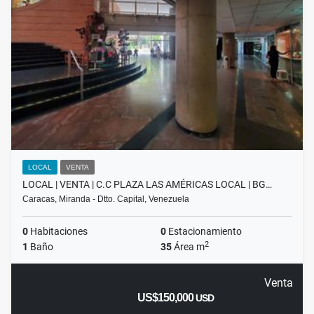
LOCAL
VENTA
LOCAL | VENTA | C.C PLAZA LAS AMÉRICAS LOCAL | BG…
Caracas, Miranda - Dtto. Capital, Venezuela
0
Habitaciones
0
Estacionamiento
2
1
Baño
35
Área m
Venta
US$150,000
USD