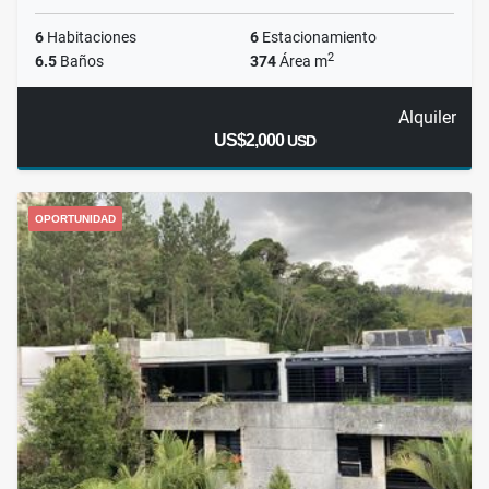
6
Habitaciones
6
Estacionamiento
2
6.5
Baños
374
Área m
Alquiler
US$2,000
USD
OPORTUNIDAD