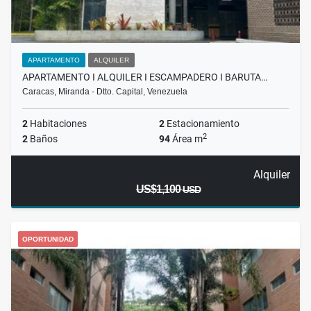
APARTAMENTO
ALQUILER
APARTAMENTO I ALQUILER I ESCAMPADERO I BARUTA…
Caracas, Miranda - Dtto. Capital, Venezuela
2
Habitaciones
2
Estacionamiento
2
2
Baños
94
Área m
Alquiler
US$1,100
USD
OPORTUNIDAD