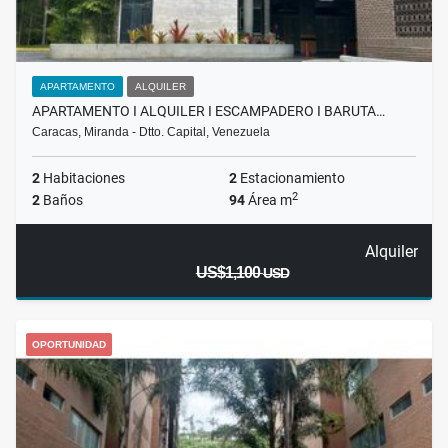
APARTAMENTO
ALQUILER
APARTAMENTO I ALQUILER I ESCAMPADERO I BARUTA…
Caracas, Miranda - Dtto. Capital, Venezuela
2
Habitaciones
2
Estacionamiento
2
2
Baños
94
Área m
Alquiler
US$1,100
USD
OPORTUNIDAD