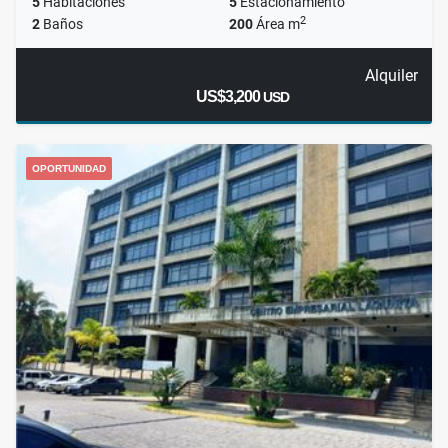
5
Habitaciones
5
Estacionamiento
2
2
Baños
200
Área m
Alquiler
US$3,200
USD
OPORTUNIDAD