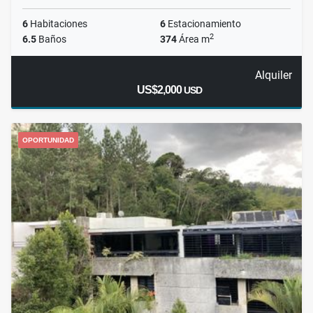
6
Habitaciones
6
Estacionamiento
2
6.5
Baños
374
Área m
Alquiler
US$2,000
USD
OPORTUNIDAD