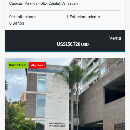
Caracas, Miranda - Dtto. Capital, Venezuela
0
Habitaciones
1
Estacionamiento
0
Baños
Venta
US$156,720
USD
IMPECABLE
Alquilado