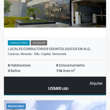
CONSULTORIO
ALQUILER
LOCALES CONSULTORIOS ODONTOLOGICOS EN ALQ…
Caracas, Miranda - Dtto. Capital, Venezuela
0
Habitaciones
0
Estacionamiento
2
3
Baños
116
Área m
Alquiler
US$400
USD
NEGOCIABLE