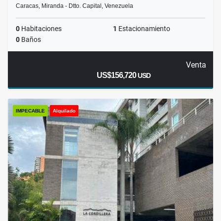
Caracas, Miranda - Dtto. Capital, Venezuela
0
Habitaciones
1
Estacionamiento
0
Baños
Venta
US$156,720
USD
IMPECABLE
Alquilado