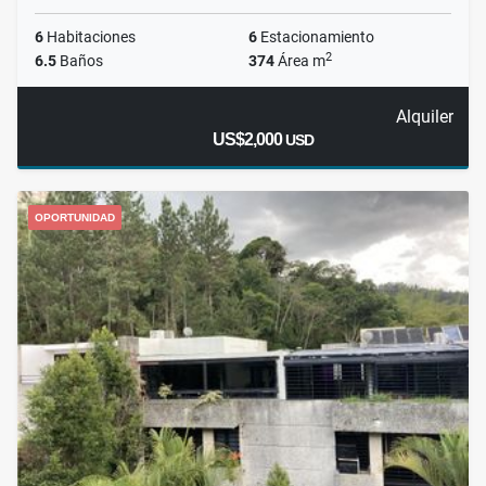
6
Habitaciones
6
Estacionamiento
2
6.5
Baños
374
Área m
Alquiler
US$2,000
USD
OPORTUNIDAD