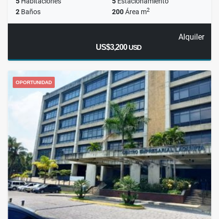
5
Habitaciones
5
Estacionamiento
2
2
Baños
200
Área m
Alquiler
US$3,200
USD
OPORTUNIDAD