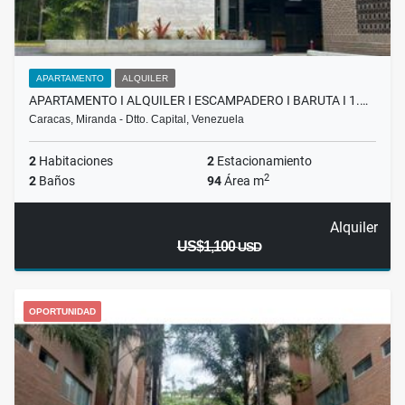
APARTAMENTO
ALQUILER
APARTAMENTO I ALQUILER I ESCAMPADERO I BARUTA I 1.…
Caracas, Miranda - Dtto. Capital, Venezuela
2
Habitaciones
2
Estacionamiento
2
2
Baños
94
Área m
Alquiler
US$1,100
USD
OPORTUNIDAD