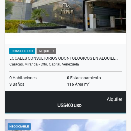
CONSULTORIO
ALQUILER
LOCALES CONSULTORIOS ODONTOLOGICOS EN ALQUILE…
Caracas, Miranda - Dtto. Capital, Venezuela
0
Habitaciones
0
Estacionamiento
2
3
Baños
116
Área m
Alquiler
US$400
USD
NEGOCIABLE