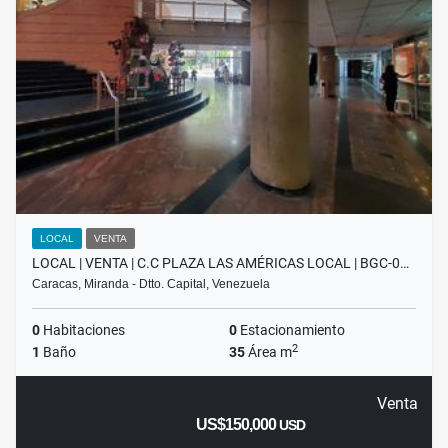
LOCAL
VENTA
LOCAL | VENTA | C.C PLAZA LAS AMÉRICAS LOCAL | BGC-0…
Caracas, Miranda - Dtto. Capital, Venezuela
0
Habitaciones
0
Estacionamiento
2
1
Baño
35
Área m
Venta
US$150,000
USD