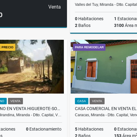
Valles del Tuy, Miranda - Dtto. Capit
Venta
0
0
Habitaciones
1
Estaciona
2
Baños
3100
Área 
A
E PRECIO
PARA REMODELAR
US$6,200
NO
VENTA
CASA
VENTA
TERRENO EN VENTA HIGUEROTE-SOTILLO ML
irandina, Miranda - Dtto. Capital, V…
Caracas, Miranda - Dtto. Capital, Ve
taciones
0
Estacionamiento
5
Habitaciones
0
Estaciona
s
2
Baños
153
Área m