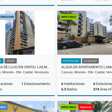
Venta
STRUCCION
IMPECABLE
US$350,000
US$115,000
NA
VENTA
PENTHOUSE
ALQUILER
OFICINA DE LUJO/EN VENTA/ LAS MERCEDES /PROMENADE/ T-2 / SL
, Miranda - Dtto. Capital, Venezuela
Caracas, Miranda - Dtto. Capital, Ve
taciones
1
Estacionamiento
6
Habitaciones
6
Estaciona
s
6.5
Baños
374
Área m
Venta
A
ABLE
IMPECABLE
Alquilado
US$221,900
US$2,000