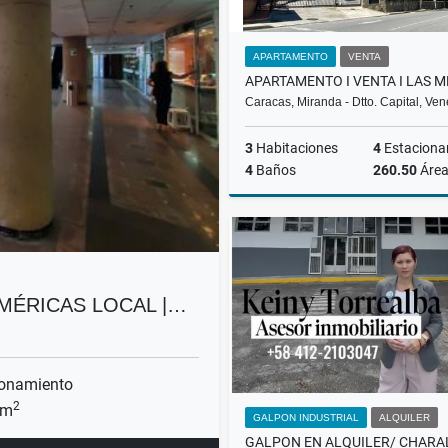
APARTAMENTO
VENTA
Caracas, Miranda - Dtto. Capital, Ve
3
Habitaciones
4
Estaciona
4
Baños
260.50
Áre
US$340,000
 AMÉRICAS LOCAL |…
onamiento
2
 m
GALPON INDUSTRIAL
ALQUILER