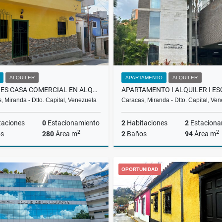
ALQUILER
APARTAMENTO
ALQUILER
LOCALES CASA COMERCIAL EN ALQUILER EN EL HATILLO RH
, Miranda - Dtto. Capital, Venezuela
Caracas, Miranda - Dtto. Capital, Ve
taciones
0
Estacionamiento
2
Habitaciones
2
Estaciona
2
2
s
280
Área m
2
Baños
94
Área m
Alquiler
A
OPORTUNIDAD
US$1,000
US$1,100