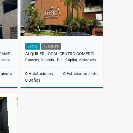
LOCAL
ALQUILER
APARTAMENTO I ALQUILER I ESCAMPADERO I BARUTA I 1.100 I CP
ALQUILER LOCAL CENTRO COMERCIAL TERRAZAS , LA LAGUNITA
nezuela
Caracas, Miranda - Dtto. Capital, Venezuela
miento
0
Habitaciones
0
Estacionamiento
0
Baños
lquiler
Alquiler
US$350