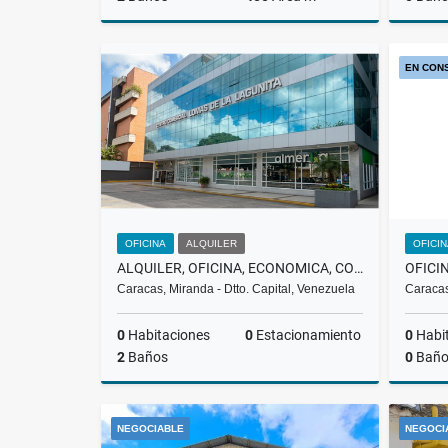
Alquiler
EN CON
US$3,000
OFICINA
ALQUILER
OFICI
ALQUILER, OFICINA, ECONOMICA, COWORKING| EL HATILLO, LA LAGUNITA, 200$
Caracas, Miranda - Dtto. Capital, Venezuela
Caracas
0
Habitaciones
0
Estacionamiento
0
Habi
2
Baños
0
Baño
Alquiler
NEGOCIABLE
NEGOCI
US$200