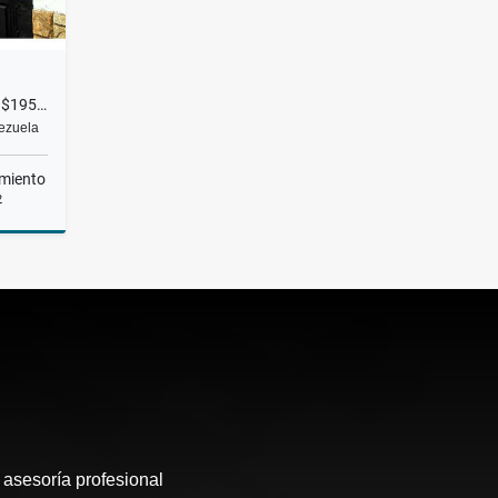
CASA EN VENTA EN EL HATILLO $195.000 RH
nezuela
miento
2
Venta
 asesoría profesional