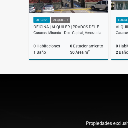
OFICINA
ALQUILER
LOCAL
OFICINA | ALQUILER | PRADOS DEL ESTE CONCRESA
Caracas, Miranda - Dtto. Capital, Venezuela
Caracas
0
Habitaciones
0
Estacionamiento
0
Habi
2
1
Baño
50
Área m
2
Baño
Alquiler
US$450
Propiedades exclusiv