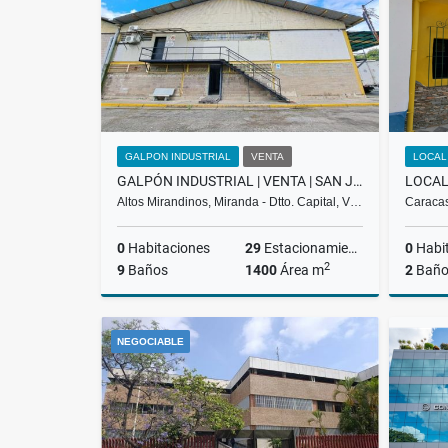
GALPON INDUSTRIAL
VENTA
LOCAL
GALPÓN INDUSTRIAL | VENTA | SAN JOSÉ DE LOS ALTOS | BGC-06-25
Altos Mirandinos, Miranda - Dtto. Capital, V…
Caracas
0
Habitaciones
29
Estacionamiento
0
Habi
2
9
Baños
1400
Área m
2
Baño
Venta
NEGOCIABLE
US$1,200,000