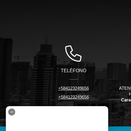
TELÉFONO
+584123249656
ATEN
+584123249656
Carac
−