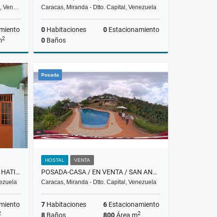
al, Ven…
Caracas, Miranda - Dtto. Capital, Venezuela
miento
0
Habitaciones
0
Estacionamiento
2
m
0
Baños
lquiler
Venta
Posada
US$35,000
HOSTAL
VENTA
CASA COMERCIAL EN VENTA EL HATILLO $115.000 RH
POSADA-CASA / EN VENTA / SAN ANTONIO DE LOS ALTOS / SL-23-007
nezuela
Caracas, Miranda - Dtto. Capital, Venezuela
miento
7
Habitaciones
6
Estacionamiento
2
2
8
Baños
800
Área m