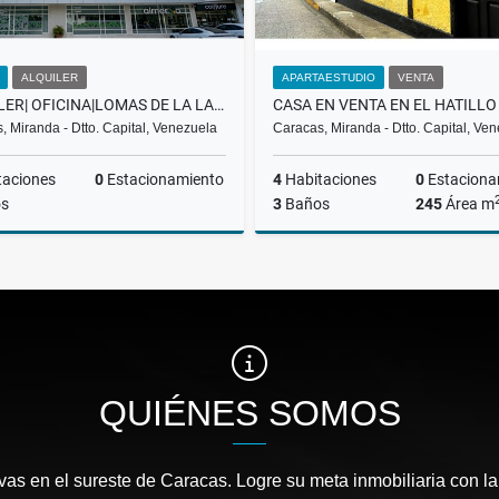
ALQUILER
APARTAESTUDIO
VENTA
ALQUILER| OFICINA|LOMAS DE LA LAGUNITA| EL HATILLO |LA LAGUNITA
, Miranda - Dtto. Capital, Venezuela
Caracas, Miranda - Dtto. Capital, Ve
taciones
0
Estacionamiento
4
Habitaciones
0
Estaciona
s
3
Baños
245
Área m
Alquiler
US$235
US$195,000
QUIÉNES SOMOS
as en el sureste de Caracas. Logre su meta inmobiliaria con la