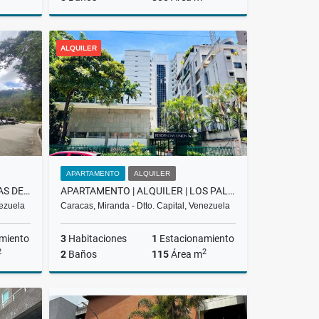
Venta
Venta
ALQUILER
US$650,000
APARTAMENTO
ALQUILER
ALQUILER APARTAMENTO LOMAS DE LA LAGUNITA, EL HATILLO, LMAW 002-25
APARTAMENTO | ALQUILER | LOS PALOS GRANDES | BCG-02-26
nezuela
Caracas, Miranda - Dtto. Capital, Venezuela
miento
3
Habitaciones
1
Estacionamiento
2
2
2
Baños
115
Área m
lquiler
Alquiler
US$1,100