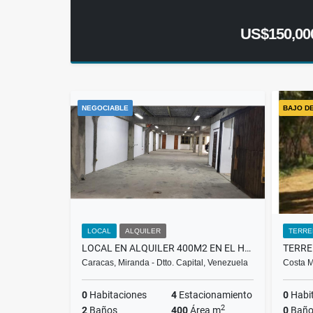
US$150,00
NEGOCIABLE
BAJO D
LOCAL
ALQUILER
TERRE
LOCAL EN ALQUILER 400M2 EN EL HATILLO $3.000 RH
Caracas, Miranda - Dtto. Capital, Venezuela
Costa M
0
Habitaciones
4
Estacionamiento
0
Habi
2
2
Baños
400
Área m
0
Baño