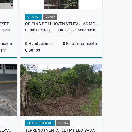
OFICINA
VENTA
APARTAMENTO I VENTA I LAS MESETAS I BARUTA I 340 MIL I CP
OFICINA DE LUJO/EN VENTA/LAS MERCEDES/TORRE PROMENADE-T-1/ PP
nezuela
Caracas, Miranda - Dtto. Capital, Venezuela
miento
0
Habitaciones
0
Estacionamiento
2
a m
0
Baños
Venta
Venta
US$357,400
LOTE / TERRENO
VENTA
GALPON EN ALQUILER/ CHARALLAVE/MUNICIPIO URDANETA Y CRISTOBAL ROJAS
TERRENO | VENTA | EL HATILLO SABANETA |