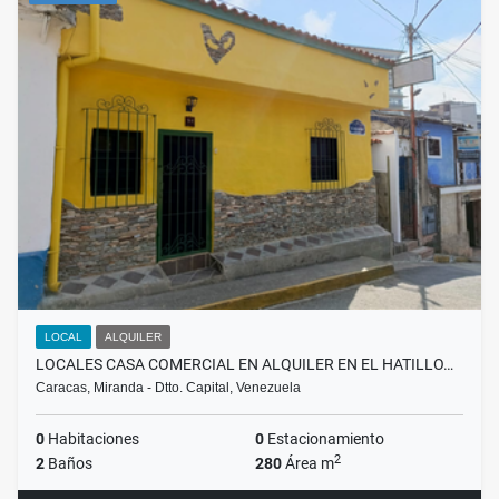
LOCAL
ALQUILER
LOCALES CASA COMERCIAL EN ALQUILER EN EL HATILLO…
Caracas, Miranda - Dtto. Capital, Venezuela
0
Habitaciones
0
Estacionamiento
2
2
Baños
280
Área m