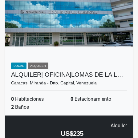
LOCAL
ALQUILER
ALQUILER| OFICINA|LOMAS DE LA L…
Caracas, Miranda - Dtto. Capital, Venezuela
0
Habitaciones
0
Estacionamiento
2
Baños
Alquiler
US$235