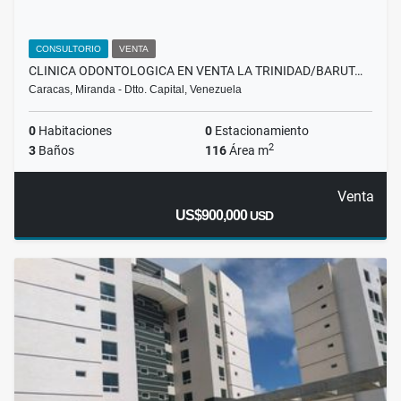
CONSULTORIO
VENTA
CLINICA ODONTOLOGICA EN VENTA LA TRINIDAD/BARUT…
Caracas, Miranda - Dtto. Capital, Venezuela
0
Habitaciones
0
Estacionamiento
2
3
Baños
116
Área m
Venta
US$900,000
USD