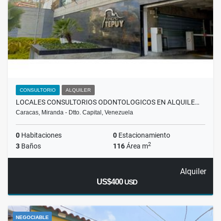
CONSULTORIO
ALQUILER
LOCALES CONSULTORIOS ODONTOLOGICOS EN ALQUILE…
Caracas, Miranda - Dtto. Capital, Venezuela
0
Habitaciones
0
Estacionamiento
2
3
Baños
116
Área m
Alquiler
US$400
USD
NEGOCIABLE