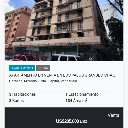
APARTAMENTO
VENTA
APARTAMENTO EN VENTA EN LOS PALOS GRANDES, CHA…
Caracas, Miranda - Dtto. Capital, Venezuela
3
Habitaciones
1
Estacionamiento
2
3
Baños
134
Área m
Venta
US$205,000
USD