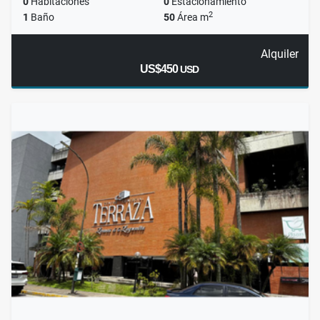
0
Habitaciones
0
Estacionamiento
2
1
Baño
50
Área m
Alquiler
US$450
USD