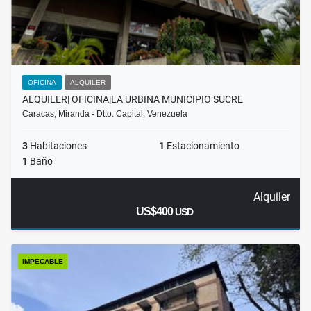
OFICINA
ALQUILER
ALQUILER| OFICINA|LA URBINA MUNICIPIO SUCRE
Caracas, Miranda - Dtto. Capital, Venezuela
3
Habitaciones
1
Estacionamiento
1
Baño
Alquiler
US$400
USD
IMPECABLE