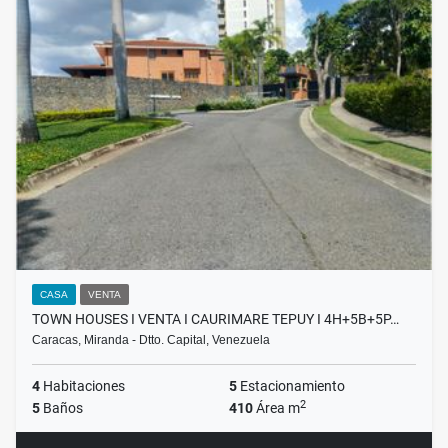
CASA
VENTA
TOWN HOUSES I VENTA I CAURIMARE TEPUY I 4H+5B+5P…
Caracas, Miranda - Dtto. Capital, Venezuela
4
Habitaciones
5
Estacionamiento
2
5
Baños
410
Área m