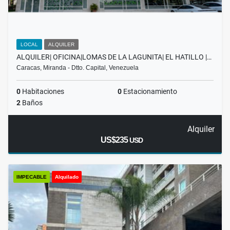
LOCAL
ALQUILER
ALQUILER| OFICINA|LOMAS DE LA LAGUNITA| EL HATILLO |…
Caracas, Miranda - Dtto. Capital, Venezuela
0
Habitaciones
0
Estacionamiento
2
Baños
Alquiler
US$235
USD
IMPECABLE
Alquilado