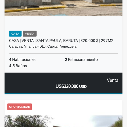
CASA
VENTA
CASA | VENTA | SANTA PAULA, BARUTA | 320.000 $ | 297M2
Caracas, Miranda - Dtto. Capital, Venezuela
4
Habitaciones
2
Estacionamiento
4.5
Baños
Venta
US$320,000
USD
OPORTUNIDAD