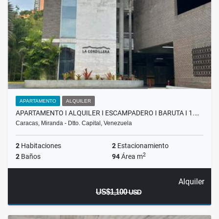
APARTAMENTO
ALQUILER
APARTAMENTO I ALQUILER I ESCAMPADERO I BARUTA I 1.…
Caracas, Miranda - Dtto. Capital, Venezuela
2
Habitaciones
2
Estacionamiento
2
2
Baños
94
Área m
Alquiler
US$1,100
USD