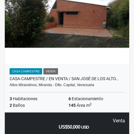
CASA CAMPESTRE
VENTA
CASA-CAMPESTRE / EN VENTA / SAN JOSÉ DE LOS ALTO…
Altos Mirandinos, Miranda - Dtto. Capital, Venezuela
3
Habitaciones
6
Estacionamiento
2
2
Baños
145
Área m
Venta
US$50,000
USD