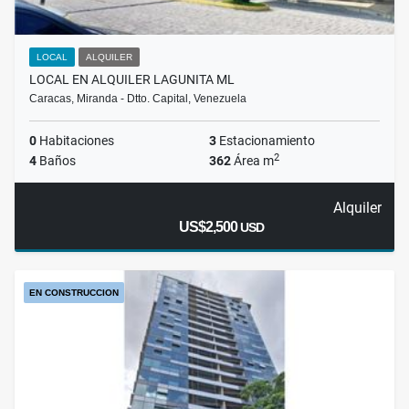
LOCAL
ALQUILER
LOCAL EN ALQUILER LAGUNITA ML
Caracas, Miranda - Dtto. Capital, Venezuela
0
Habitaciones
3
Estacionamiento
2
4
Baños
362
Área m
Alquiler
US$2,500
USD
EN CONSTRUCCION