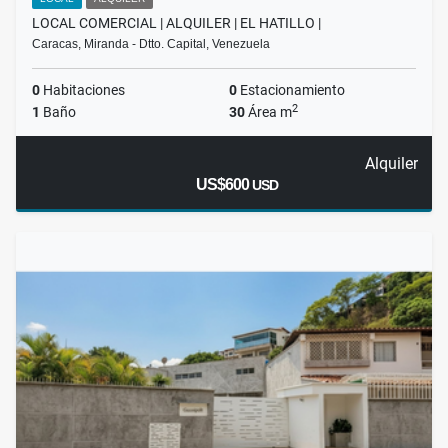
LOCAL COMERCIAL | ALQUILER | EL HATILLO |
Caracas, Miranda - Dtto. Capital, Venezuela
0
Habitaciones
0
Estacionamiento
2
1
Baño
30
Área m
Alquiler
US$600
USD