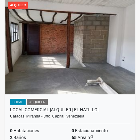
ALQUILER
LOCAL
ALQUILER
LOCAL COMERCIAL |ALQUILER | EL HATILLO |
Caracas, Miranda - Dtto. Capital, Venezuela
0
Habitaciones
0
Estacionamiento
2
2
Baños
65
Área m