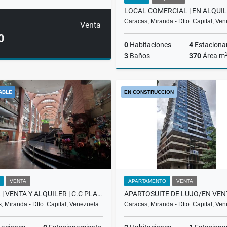
Caracas, Miranda - Dtto. Capital, Ve
Venta
0
0
Habitaciones
4
Estaciona
3
Baños
370
Área m
A
ABLE
EN CONSTRUCCION
US$3,000
VENTA
APARTAMENTO
VENTA
LOCAL | VENTA Y ALQUILER | C.C PLAZA LAS AMÉRICAS LOCAL | BGC-011-25
, Miranda - Dtto. Capital, Venezuela
Caracas, Miranda - Dtto. Capital, Ve