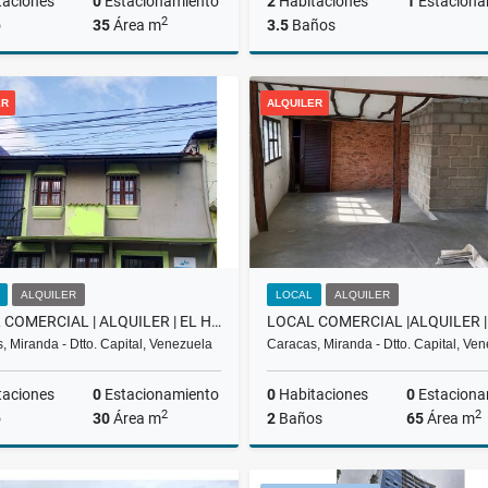
taciones
0
Estacionamiento
2
Habitaciones
1
Estaciona
2
o
35
Área m
3.5
Baños
Alquiler
ER
ALQUILER
,000
US$500
US$492,940
ALQUILER
LOCAL
ALQUILER
LOCAL COMERCIAL | ALQUILER | EL HATILLO |
, Miranda - Dtto. Capital, Venezuela
Caracas, Miranda - Dtto. Capital, Ve
taciones
0
Estacionamiento
0
Habitaciones
0
Estaciona
2
2
o
30
Área m
2
Baños
65
Área m
Alquiler
A