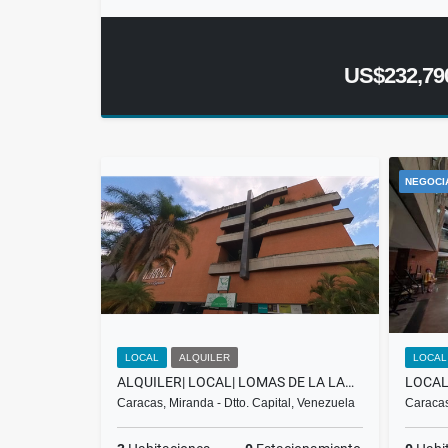
US$232,79
NEGOCI
LOCAL
ALQUILER
LOCAL
ALQUILER| LOCAL| LOMAS DE LA LAGUNITA |CENTRO COMERCIAL TERRAZA
Caracas, Miranda - Dtto. Capital, Venezuela
Caracas