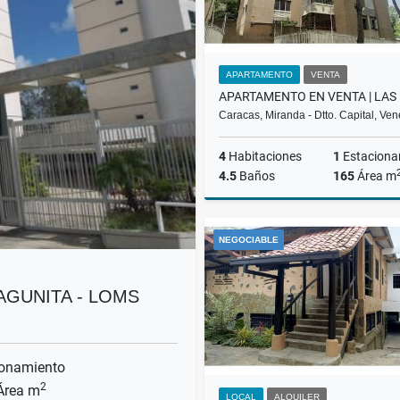
APARTAMENTO
VENTA
Caracas, Miranda - Dtto. Capital, Ve
4
Habitaciones
1
Estaciona
4.5
Baños
165
Área m
NEGOCIABLE
US$160,000
AGUNITA - LOMS
onamiento
2
rea m
LOCAL
ALQUILER