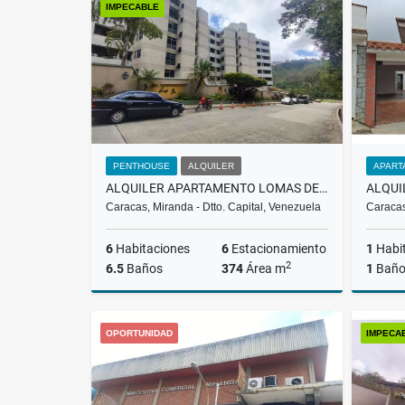
IMPECABLE
US$3,000
PENTHOUSE
ALQUILER
APART
ALQUILER APARTAMENTO LOMAS DE LA LAGUNITA, EL HATILLO, LMAW 002-25
Caracas, Miranda - Dtto. Capital, Venezuela
Caracas
6
Habitaciones
6
Estacionamiento
1
Habi
2
6.5
Baños
374
Área m
1
Bañ
Alquiler
OPORTUNIDAD
IMPECA
US$2,000