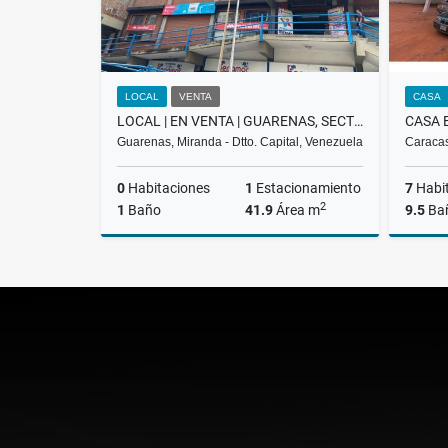
LOCAL
VENTA
CASA
LOCAL | EN VENTA | GUARENAS, SECTOR TRAPICHITO | BEZ-004-25
Guarenas, Miranda - Dtto. Capital, Venezuela
Caracas
0
Habitaciones
1
Estacionamiento
7
Habi
2
1
Baño
41.9
Área m
9.5
Ba
Venta
US$17,800