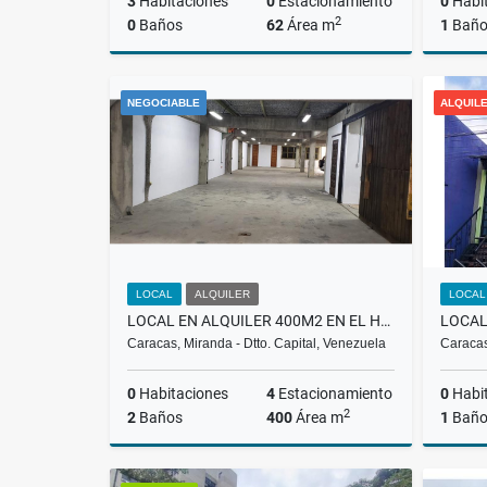
3
Habitaciones
0
Estacionamiento
0
Habi
2
0
Baños
62
Área m
1
Bañ
Alquiler
Venta
NEGOCIABLE
ALQUIL
US$280
US$130
LOCAL
ALQUILER
LOCAL
LOCAL EN ALQUILER 400M2 EN EL HATILLO $3.000 RH
Caracas, Miranda - Dtto. Capital, Venezuela
Caracas
0
Habitaciones
4
Estacionamiento
0
Habi
2
2
Baños
400
Área m
1
Bañ
Alquiler