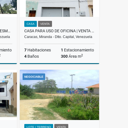
CASA
VENTA
APARTAMENTO EN VENTA | LAS ESMERALDAS | LA TRINIDAD | AMPLIO LCM
CASA PARA USO DE OFICINA | VENTA | LA FLORIDA | BGC-013-25
nezuela
Caracas, Miranda - Dtto. Capital, Venezuela
miento
7
Habitaciones
1
Estacionamiento
2
2
4
Baños
300
Área m
Venta
Venta
NEGOCIABLE
US$120,000
LOTE / TERRENO
VENTA