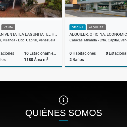
VENTA
OFICINA
ALQUILER
CASA EN VENTA | LA LAGUNITA | EL HATILLO
, Miranda - Dtto. Capital, Venezuela
Caracas, Miranda - Dtto. Capital, Ve
taciones
10
Estacionamiento
0
Habitaciones
0
Estaciona
2
ños
1180
Área m
2
Baños
Venta
A
US$620,000
US$200
QUIÉNES SOMOS