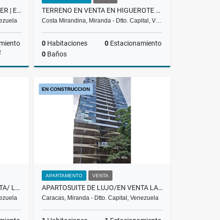
LOCAL COMERCIAL | EN ALQUILER | EL HATILLO PUEBLO |REF.3.000$ RH
TERRENO EN VENTA EN HIGUEROTE PLAYA CRISTAL MC-15-002
nezuela
Costa Mirandina, Miranda - Dtto. Capital, V…
miento
0
Habitaciones
0
Estacionamiento
2
0
Baños
lquiler
Venta
EN CONSTRUCCION
US$290,616
APARTAMENTO
VENTA
APARTOSUITE DE LUJO/EN VENTA/ LAS MERCEDES /PROMENADE/ T-8 / SL
APARTOSUITE DE LUJO/EN VENTA LAS MERCEDES/POMENADE/ T9 / PP
nezuela
Caracas, Miranda - Dtto. Capital, Venezuela