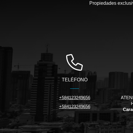
Propiedades exclusiv
TELÉFONO
+584123249656
ATEN
+584123249656
Carac