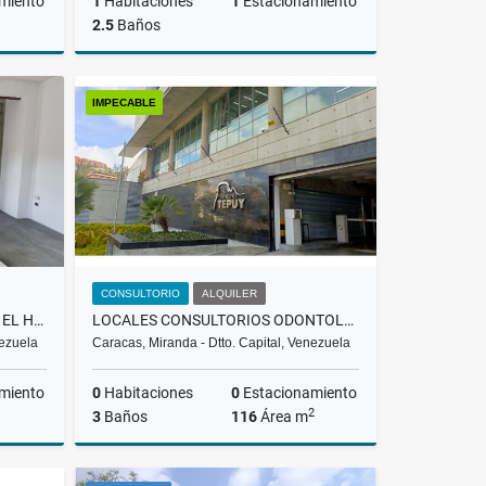
miento
1
Habitaciones
1
Estacionamiento
2.5
Baños
Venta
Venta
IMPECABLE
US$362,420
CONSULTORIO
ALQUILER
LOCAL COMERCIAL |ALQUILER | EL HATILLO |
LOCALES CONSULTORIOS ODONTOLOGICOS EN ALQUILER LA TRINIDAD/CCS RH
nezuela
Caracas, Miranda - Dtto. Capital, Venezuela
miento
0
Habitaciones
0
Estacionamiento
2
3
Baños
116
Área m
lquiler
Alquiler