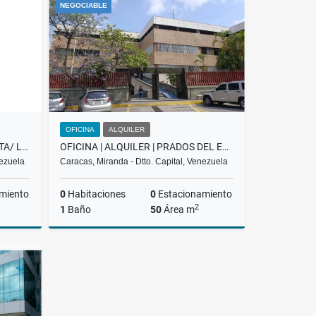
NEGOCIABLE
US$400
OFICINA
ALQUILER
APARTOSUITE DE LUJO/EN VENTA/ LAS MERCEDES /PROMENADE/ T-1 / SL
OFICINA | ALQUILER | PRADOS DEL ESTE CONCRESA
nezuela
Caracas, Miranda - Dtto. Capital, Venezuela
miento
0
Habitaciones
0
Estacionamiento
2
1
Baño
50
Área m
Venta
Alquiler
US$450