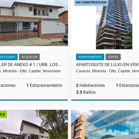
EN CONSTRUCCION
US$600
US$600
AESTUDIO
ALQUILER
APARTAMENTO
VENTA
ALQUILER DE ANEXO # 1 / URB. LOS NARANJOS / EL HATILLO / PP
, Miranda - Dtto. Capital, Venezuela
Caracas, Miranda - Dtto. Capital, Ve
taciones
1
Estacionamiento
2
Habitaciones
1
Estaciona
o
3.5
Baños
Alquiler
BLE
US$350
US$501,885