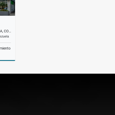
ALQUILER, OFICINA, ECONOMICA, COWORKING| EL HATILLO, LA LAGUNITA, 200$
nezuela
miento
lquiler