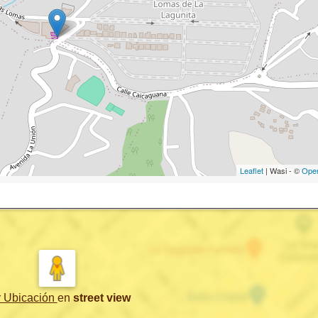
Leaflet
| Wasi - ©
Ope
r Ubicación
en
street view