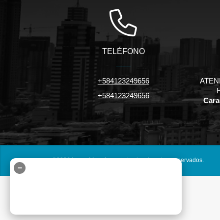
TELÉFONO
+584123249656
ATEN
+584123249656
Carac
©2026
inmuebles.riv.ve
, todos los derechos reservados.
−