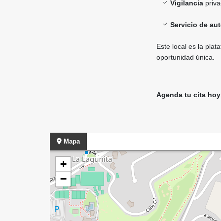
Vigilancia
priva
Servicio de au
Este local es la pla
oportunidad única.
Agenda tu cita ho
Mapa
+
−