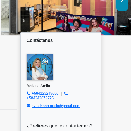
Contáctanos
Adriana Ardila
+584123249656
|
+584242672275
riv.adriana.ardila@gmail.com
¿Prefieres que te contactemos?