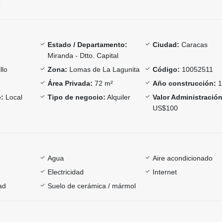
Estado / Departamento:
Ciudad:
Caracas
Miranda - Dtto. Capital
llo
Zona:
Lomas de La Lagunita
Código:
10052511
Área Privada:
72 m²
Año construcción:
1
:
Local
Tipo de negocio:
Alquiler
Valor Administración
US$100
Agua
Aire acondicionado
Electricidad
Internet
ad
Suelo de cerámica / mármol