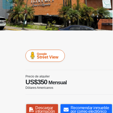
Google
Street View
Precio de alquiler
US$350
Mensual
Dólares Americanos
Descargar
Recomendar inmueble
información
por correo electrónico