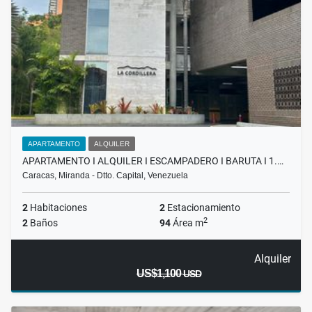
APARTAMENTO
ALQUILER
APARTAMENTO I ALQUILER I ESCAMPADERO I BARUTA I 1.…
Caracas, Miranda - Dtto. Capital, Venezuela
2
Habitaciones
2
Estacionamiento
2
2
Baños
94
Área m
Alquiler
US$1,100
USD