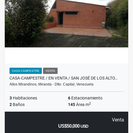
CASA CAMPESTRE
VENTA
CASA-CAMPESTRE / EN VENTA / SAN JOSÉ DE LOS ALTO…
Altos Mirandinos, Miranda - Dtto. Capital, Venezuela
3
Habitaciones
6
Estacionamiento
2
2
Baños
145
Área m
Venta
US$50,000
USD