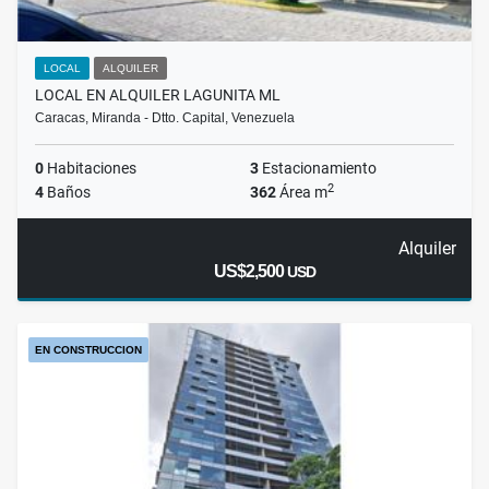
LOCAL
ALQUILER
LOCAL EN ALQUILER LAGUNITA ML
Caracas, Miranda - Dtto. Capital, Venezuela
0
Habitaciones
3
Estacionamiento
2
4
Baños
362
Área m
Alquiler
US$2,500
USD
EN CONSTRUCCION