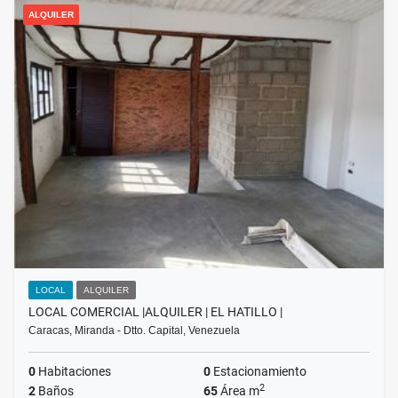
ALQUILER
LOCAL
ALQUILER
LOCAL COMERCIAL |ALQUILER | EL HATILLO |
Caracas, Miranda - Dtto. Capital, Venezuela
0
Habitaciones
0
Estacionamiento
2
2
Baños
65
Área m