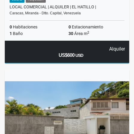
LOCAL COMERCIAL | ALQUILER | EL HATILLO |
Caracas, Miranda - Dtto. Capital, Venezuela
0
Habitaciones
0
Estacionamiento
2
1
Baño
30
Área m
Alquiler
US$600
USD