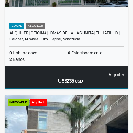
LOCAL
ALQUILER
ALQUILER| OFICINA|LOMAS DE LA LAGUNITA| EL HATILLO |…
Caracas, Miranda - Dtto. Capital, Venezuela
0
Habitaciones
0
Estacionamiento
2
Baños
Alquiler
US$235
USD
IMPECABLE
Alquilado