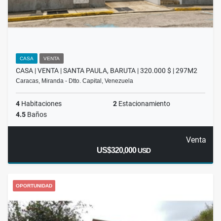
CASA
VENTA
CASA | VENTA | SANTA PAULA, BARUTA | 320.000 $ | 297M2
Caracas, Miranda - Dtto. Capital, Venezuela
4
Habitaciones
2
Estacionamiento
4.5
Baños
Venta
US$320,000
USD
OPORTUNIDAD