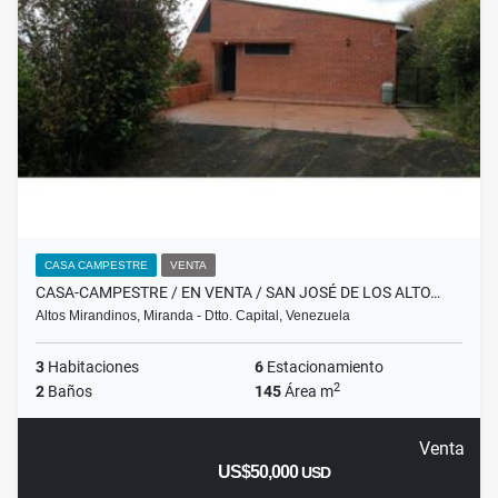
CASA CAMPESTRE
VENTA
CASA-CAMPESTRE / EN VENTA / SAN JOSÉ DE LOS ALTO…
Altos Mirandinos, Miranda - Dtto. Capital, Venezuela
3
Habitaciones
6
Estacionamiento
2
2
Baños
145
Área m
Venta
US$50,000
USD