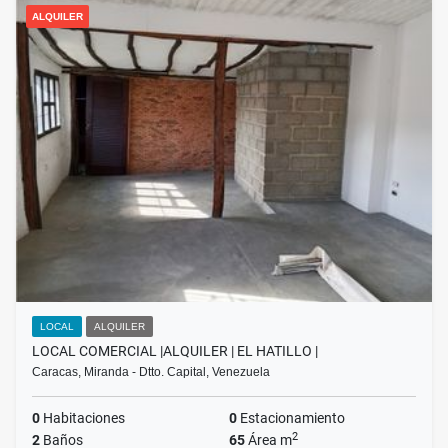
ALQUILER
LOCAL
ALQUILER
LOCAL COMERCIAL |ALQUILER | EL HATILLO |
Caracas, Miranda - Dtto. Capital, Venezuela
0
Habitaciones
0
Estacionamiento
2
2
Baños
65
Área m