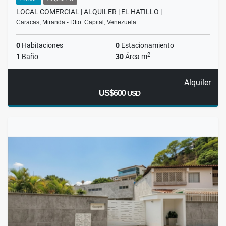
LOCAL COMERCIAL | ALQUILER | EL HATILLO |
Caracas, Miranda - Dtto. Capital, Venezuela
0
Habitaciones
0
Estacionamiento
2
1
Baño
30
Área m
Alquiler
US$600
USD