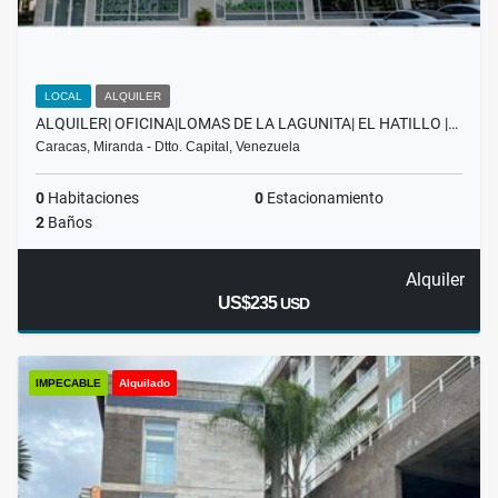
LOCAL
ALQUILER
ALQUILER| OFICINA|LOMAS DE LA LAGUNITA| EL HATILLO |…
Caracas, Miranda - Dtto. Capital, Venezuela
0
Habitaciones
0
Estacionamiento
2
Baños
Alquiler
US$235
USD
IMPECABLE
Alquilado