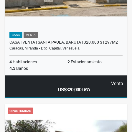
CASA
VENTA
CASA | VENTA | SANTA PAULA, BARUTA | 320.000 $ | 297M2
Caracas, Miranda - Dtto. Capital, Venezuela
4
Habitaciones
2
Estacionamiento
4.5
Baños
Venta
US$320,000
USD
OPORTUNIDAD