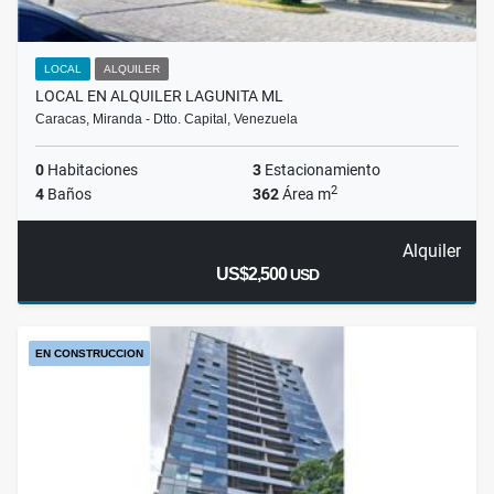
LOCAL
ALQUILER
LOCAL EN ALQUILER LAGUNITA ML
Caracas, Miranda - Dtto. Capital, Venezuela
0
Habitaciones
3
Estacionamiento
2
4
Baños
362
Área m
Alquiler
US$2,500
USD
EN CONSTRUCCION