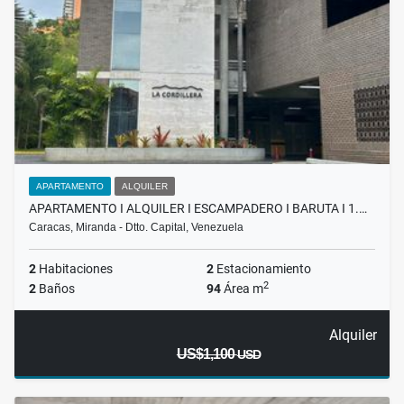
APARTAMENTO
ALQUILER
APARTAMENTO I ALQUILER I ESCAMPADERO I BARUTA I 1.…
Caracas, Miranda - Dtto. Capital, Venezuela
2
Habitaciones
2
Estacionamiento
2
2
Baños
94
Área m
Alquiler
US$1,100
USD