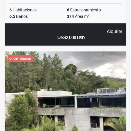
6
Habitaciones
6
Estacionamiento
2
6.5
Baños
374
Área m
Alquiler
US$2,000
USD
OPORTUNIDAD