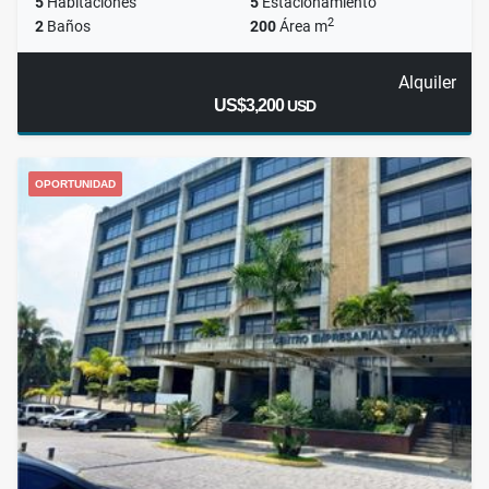
5
Habitaciones
5
Estacionamiento
2
2
Baños
200
Área m
Alquiler
US$3,200
USD
OPORTUNIDAD