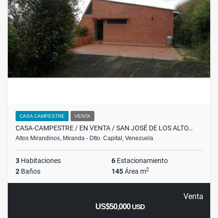
CASA CAMPESTRE
VENTA
CASA-CAMPESTRE / EN VENTA / SAN JOSÉ DE LOS ALTO…
Altos Mirandinos, Miranda - Dtto. Capital, Venezuela
3
Habitaciones
6
Estacionamiento
2
2
Baños
145
Área m
Venta
US$50,000
USD