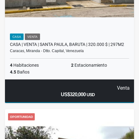
CASA
VENTA
CASA | VENTA | SANTA PAULA, BARUTA | 320.000 $ | 297M2
Caracas, Miranda - Dtto. Capital, Venezuela
4
Habitaciones
2
Estacionamiento
4.5
Baños
Venta
US$320,000
USD
OPORTUNIDAD