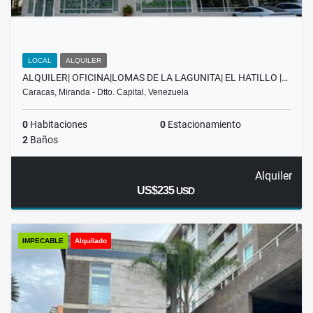
LOCAL
ALQUILER
ALQUILER| OFICINA|LOMAS DE LA LAGUNITA| EL HATILLO |…
Caracas, Miranda - Dtto. Capital, Venezuela
0
Habitaciones
0
Estacionamiento
2
Baños
Alquiler
US$235
USD
IMPECABLE
Alquilado