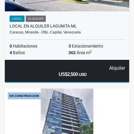
LOCAL
ALQUILER
LOCAL EN ALQUILER LAGUNITA ML
Caracas, Miranda - Dtto. Capital, Venezuela
0
Habitaciones
3
Estacionamiento
2
4
Baños
362
Área m
Alquiler
US$2,500
USD
EN CONSTRUCCION