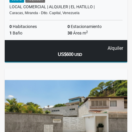
LOCAL COMERCIAL | ALQUILER | EL HATILLO |
Caracas, Miranda - Dtto. Capital, Venezuela
0
Habitaciones
0
Estacionamiento
2
1
Baño
30
Área m
Alquiler
US$600
USD