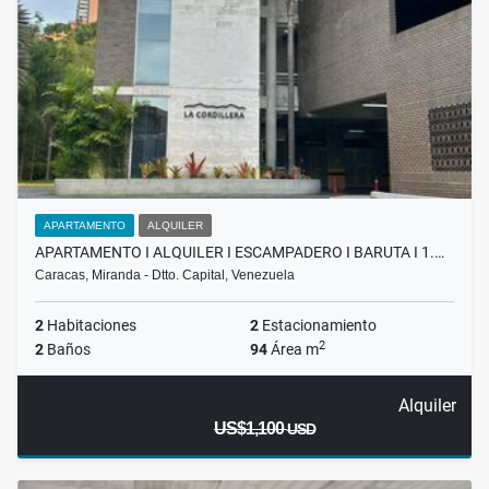
APARTAMENTO
ALQUILER
APARTAMENTO I ALQUILER I ESCAMPADERO I BARUTA I 1.…
Caracas, Miranda - Dtto. Capital, Venezuela
2
Habitaciones
2
Estacionamiento
2
2
Baños
94
Área m
Alquiler
US$1,100
USD