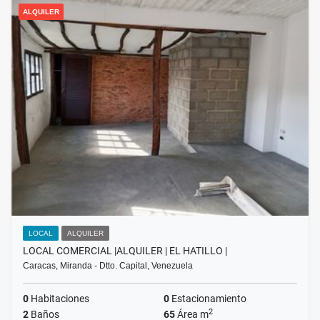
ALQUILER
LOCAL
ALQUILER
LOCAL COMERCIAL |ALQUILER | EL HATILLO |
Caracas, Miranda - Dtto. Capital, Venezuela
0
Habitaciones
0
Estacionamiento
2
2
Baños
65
Área m