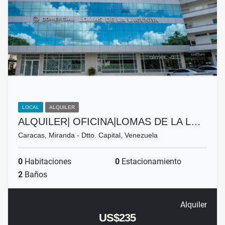
LOCAL
ALQUILER
ALQUILER| OFICINA|LOMAS DE LA L…
Caracas, Miranda - Dtto. Capital, Venezuela
0
Habitaciones
0
Estacionamiento
2
Baños
Alquiler
US$235