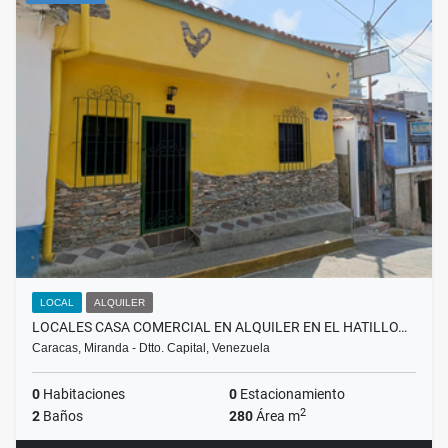
LOCAL
ALQUILER
LOCALES CASA COMERCIAL EN ALQUILER EN EL HATILLO…
Caracas, Miranda - Dtto. Capital, Venezuela
0
Habitaciones
0
Estacionamiento
2
2
Baños
280
Área m