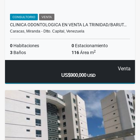
CONSULTORIO
VENTA
CLINICA ODONTOLOGICA EN VENTA LA TRINIDAD/BARUT…
Caracas, Miranda - Dtto. Capital, Venezuela
0
Habitaciones
0
Estacionamiento
2
3
Baños
116
Área m
Venta
US$900,000
USD