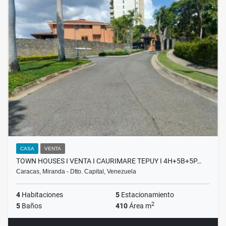
CASA
VENTA
TOWN HOUSES I VENTA I CAURIMARE TEPUY I 4H+5B+5P…
Caracas, Miranda - Dtto. Capital, Venezuela
4
Habitaciones
5
Estacionamiento
2
5
Baños
410
Área m