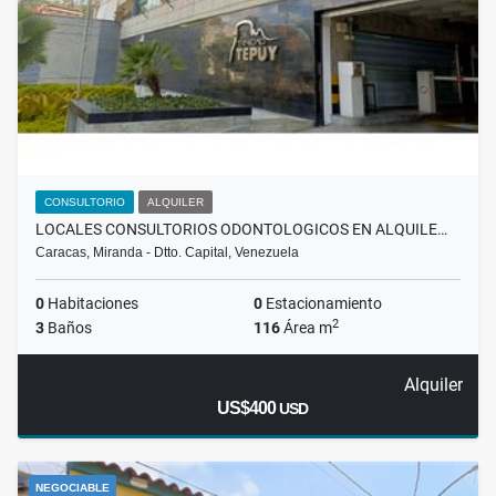
CONSULTORIO
ALQUILER
LOCALES CONSULTORIOS ODONTOLOGICOS EN ALQUILE…
Caracas, Miranda - Dtto. Capital, Venezuela
0
Habitaciones
0
Estacionamiento
2
3
Baños
116
Área m
Alquiler
US$400
USD
NEGOCIABLE