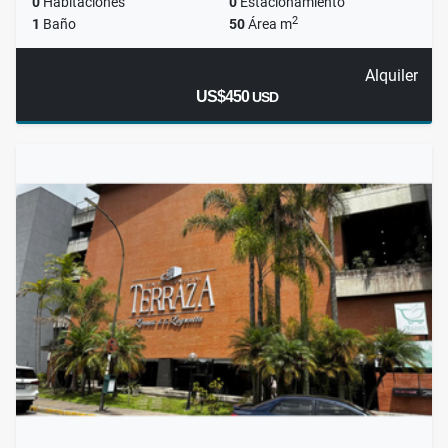
0
Habitaciones
0
Estacionamiento
2
1
Baño
50
Área m
Alquiler
US$450
USD