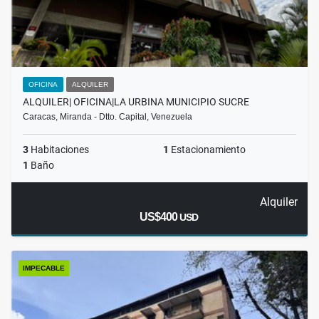
OFICINA
ALQUILER
ALQUILER| OFICINA|LA URBINA MUNICIPIO SUCRE
Caracas, Miranda - Dtto. Capital, Venezuela
3
Habitaciones
1
Estacionamiento
1
Baño
Alquiler
US$400
USD
IMPECABLE