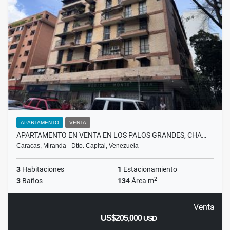
APARTAMENTO
VENTA
APARTAMENTO EN VENTA EN LOS PALOS GRANDES, CHA…
Caracas, Miranda - Dtto. Capital, Venezuela
3
Habitaciones
1
Estacionamiento
2
3
Baños
134
Área m
Venta
US$205,000
USD