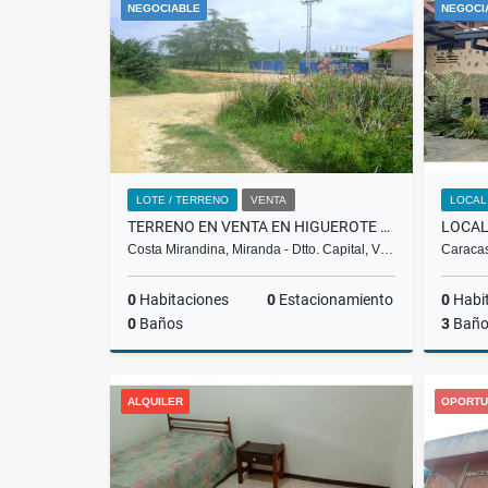
NEGOCIABLE
NEGOCI
US$3,200
LOTE / TERRENO
VENTA
LOCAL
TERRENO EN VENTA EN HIGUEROTE PLAYA CRISTAL MC-15-002
Costa Mirandina, Miranda - Dtto. Capital, V…
Caracas
0
Habitaciones
0
Estacionamiento
0
Habi
0
Baños
3
Baño
Venta
ALQUILER
OPORTU
US$290,616