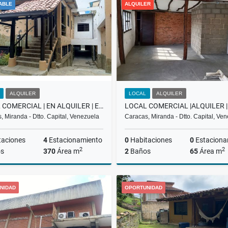
ABLE
ALQUILER
US$600
US$2,000
ALQUILER
LOCAL
ALQUILER
LOCAL COMERCIAL | EN ALQUILER | EL HATILLO PUEBLO |REF.3.000$ RH
, Miranda - Dtto. Capital, Venezuela
Caracas, Miranda - Dtto. Capital, Ve
taciones
4
Estacionamiento
0
Habitaciones
0
Estaciona
2
2
s
370
Área m
2
Baños
65
Área m
Alquiler
A
NIDAD
OPORTUNIDAD
US$3,000
US$600