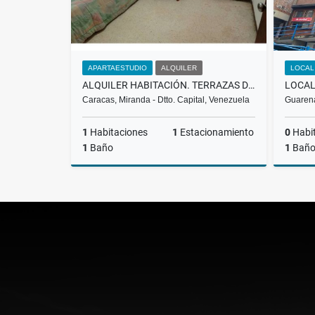
APARTAESTUDIO
ALQUILER
LOCAL
ALQUILER HABITACIÓN. TERRAZAS DEL CLUB HÍPICO. BLV-002-2026
Caracas, Miranda - Dtto. Capital, Venezuela
Guarena
1
Habitaciones
1
Estacionamiento
0
Habi
1
Baño
1
Bañ
Alquiler
US$200