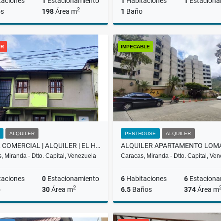
taciones
1
Estacionamiento
1
Habitaciones
1
Estaciona
2
s
198
Área m
1
Baño
Venta
ER
IMPECABLE
US$200,000
US$319,160
ALQUILER
PENTHOUSE
ALQUILER
LOCAL COMERCIAL | ALQUILER | EL HATILLO |
, Miranda - Dtto. Capital, Venezuela
Caracas, Miranda - Dtto. Capital, Ve
taciones
0
Estacionamiento
6
Habitaciones
6
Estaciona
2
o
30
Área m
6.5
Baños
374
Área m
Alquiler
A