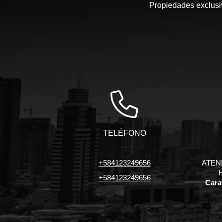
Propiedades exclusiv
TELÉFONO
+584123249656
ATEN
+584123249656
Carac