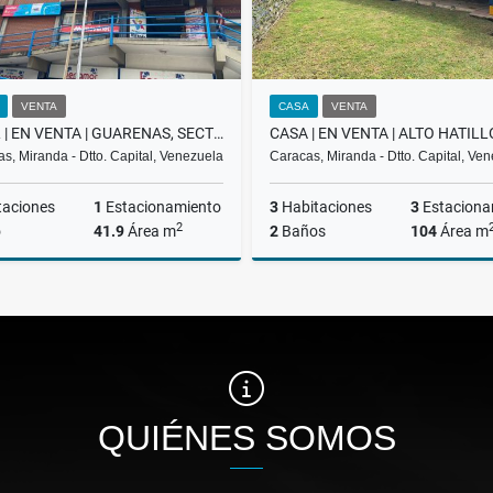
VENTA
CASA
VENTA
LOCAL | EN VENTA | GUARENAS, SECTOR TRAPICHITO | BEZ-004-25
s, Miranda - Dtto. Capital, Venezuela
Caracas, Miranda - Dtto. Capital, Ve
taciones
1
Estacionamiento
3
Habitaciones
3
Estaciona
2
o
41.9
Área m
2
Baños
104
Área m
Venta
US$17,800
US$200,000
QUIÉNES SOMOS