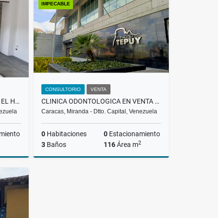
IMPECABLE
US$125,000
CONSULTORIO
VENTA
LOCAL COMERCIAL |ALQUILER | EL HATILLO |
CLINICA ODONTOLOGICA EN VENTA LA TRINIDAD/BARUTA RH
nezuela
Caracas, Miranda - Dtto. Capital, Venezuela
miento
0
Habitaciones
0
Estacionamiento
2
3
Baños
116
Área m
lquiler
Venta
US$900,000