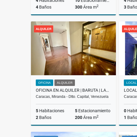
4
Habitaciones
10
Estacionamiento
4
Habi
2
4
Baños
300
Área m
3
Baño
Alquiler
ALQUILER
ALQUIL
US$2,800
OFICINA
ALQUILER
LOCAL
OFICINA EN ALQUILER | BARUTA | LAS MERCEDES | NEGOCIABLE 3.200$ LCM
Caracas, Miranda - Dtto. Capital, Venezuela
Caracas
5
Habitaciones
5
Estacionamiento
0
Habi
2
2
Baños
200
Área m
1
Bañ
Alquiler