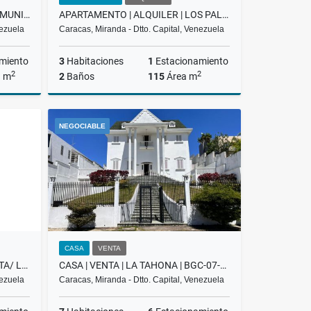
OFICINA EN VENTA | EL ROSAL | MUNICIPIO CHACAO
APARTAMENTO | ALQUILER | LOS PALOS GRANDES | BCG-02-26
nezuela
Caracas, Miranda - Dtto. Capital, Venezuela
miento
3
Habitaciones
1
Estacionamiento
2
2
a m
2
Baños
115
Área m
Venta
Alquiler
NEGOCIABLE
US$1,100
CASA
VENTA
APARTOSUITE DE LUJO/EN VENTA/ LAS MERCEDES /PROMENADE/ T-3 / SL
CASA | VENTA | LA TAHONA | BGC-07-25
nezuela
Caracas, Miranda - Dtto. Capital, Venezuela