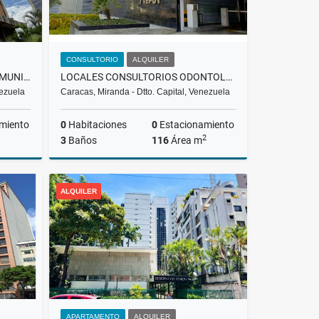
CONSULTORIO
ALQUILER
ALQUILER| OFICINA|LA URBINA MUNICIPIO SUCRE
LOCALES CONSULTORIOS ODONTOLOGICOS EN ALQUILER LA TRINIDAD/CCS RH
nezuela
Caracas, Miranda - Dtto. Capital, Venezuela
miento
0
Habitaciones
0
Estacionamiento
2
3
Baños
116
Área m
lquiler
Alquiler
ALQUILER
US$400
APARTAMENTO
ALQUILER