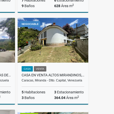
miento
7
Habitaciones
6
Estacionamiento
2
9
Baños
628
Área m
Venta
Venta
NEGOCIABLE
US$596,000
CASA
VENTA
ALQUILER APARTAMENTO LOMAS DE LA LAGUNITA, EL HATILLO, LMAW 002-25
CASA EN VENTA ALTOS MIRANDINOS, POTRERITO, 125.000 $
nezuela
Caracas, Miranda - Dtto. Capital, Venezuela
miento
5
Habitaciones
3
Estacionamiento
2
2
3
Baños
364.04
Área m
lquiler
Venta