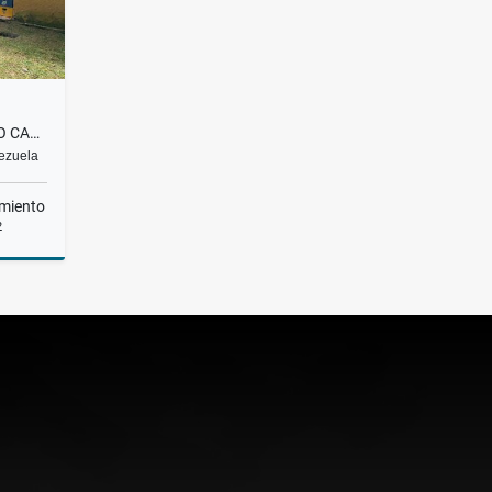
CASA | EN VENTA | ALTO HATILLO CALLE LA CIMA | BEZ-005-25
nezuela
miento
2
Venta