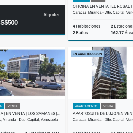
Caracas, Miranda - Dtto. Capital, Ve
Alquiler
S$500
4
Habitaciones
2
Estaciona
2
Baños
162.17
Áre
EN CONSTRUCCION
US$220,000
NA
VENTA
APARTAMENTO
VENTA
OFICINA | EN VENTA | LOS SAMANES | | 200.000$ | CC LOS SAMANES BAA
, Miranda - Dtto. Capital, Venezuela
Caracas, Miranda - Dtto. Capital, Ve