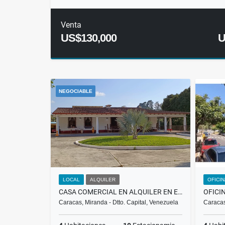
Venta
US$130,000
U
NEGOCIABLE
LOCAL
ALQUILER
OFICI
CASA COMERCIAL EN ALQUILER EN EL HATILLO SECTOR LA UNIÓN $2.800 RH
Caracas, Miranda - Dtto. Capital, Venezuela
Caracas