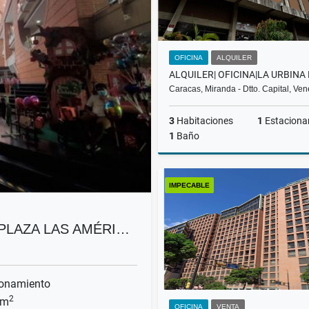
OFICINA
ALQUILER
Caracas, Miranda - Dtto. Capital, Ve
3
Habitaciones
1
Estaciona
1
Baño
A
IMPECABLE
US$400
C PLAZA LAS AMÉRI…
onamiento
2
 m
OFICINA
VENTA