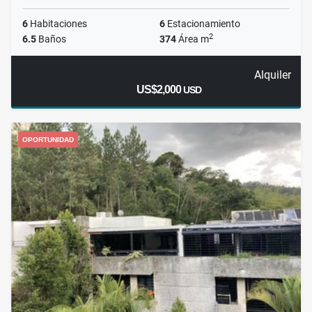
6
Habitaciones
6
Estacionamiento
2
6.5
Baños
374
Área m
Alquiler
US$2,000
USD
OPORTUNIDAD