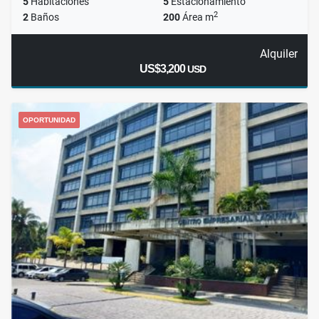
5
Habitaciones
5
Estacionamiento
2
2
Baños
200
Área m
Alquiler
US$3,200
USD
OPORTUNIDAD