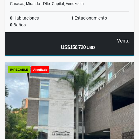
Caracas, Miranda - Dtto. Capital, Venezuela
0
Habitaciones
1
Estacionamiento
0
Baños
Venta
US$156,720
USD
IMPECABLE
Alquilado