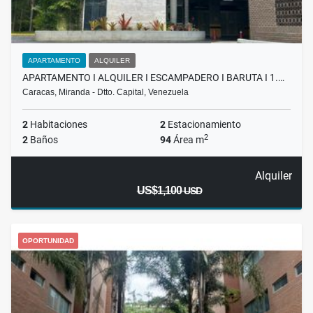
APARTAMENTO
ALQUILER
APARTAMENTO I ALQUILER I ESCAMPADERO I BARUTA I 1.…
Caracas, Miranda - Dtto. Capital, Venezuela
2
Habitaciones
2
Estacionamiento
2
2
Baños
94
Área m
Alquiler
US$1,100
USD
OPORTUNIDAD