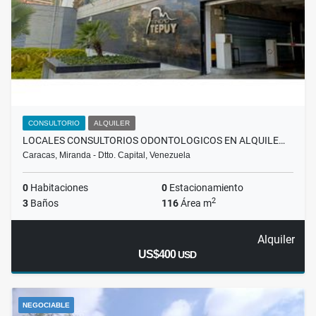
CONSULTORIO
ALQUILER
LOCALES CONSULTORIOS ODONTOLOGICOS EN ALQUILE…
Caracas, Miranda - Dtto. Capital, Venezuela
0
Habitaciones
0
Estacionamiento
2
3
Baños
116
Área m
Alquiler
US$400
USD
NEGOCIABLE