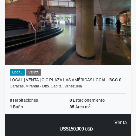
LOCAL
VENTA
LOCAL | VENTA | C.C PLAZA LAS AMÉRICAS LOCAL | BGC-0…
Caracas, Miranda - Dtto. Capital, Venezuela
0
Habitaciones
0
Estacionamiento
2
1
Baño
35
Área m
Venta
US$150,000
USD