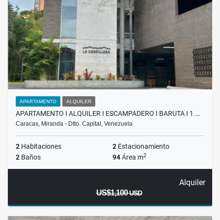
APARTAMENTO
ALQUILER
APARTAMENTO I ALQUILER I ESCAMPADERO I BARUTA I 1.…
Caracas, Miranda - Dtto. Capital, Venezuela
2
Habitaciones
2
Estacionamiento
2
2
Baños
94
Área m
Alquiler
US$1,100
USD