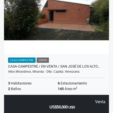
CASA CAMPESTRE
VENTA
CASA-CAMPESTRE / EN VENTA / SAN JOSÉ DE LOS ALTO…
Altos Mirandinos, Miranda - Dtto. Capital, Venezuela
3
Habitaciones
6
Estacionamiento
2
2
Baños
145
Área m
Venta
US$50,000
USD