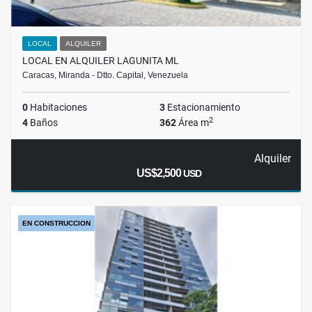
LOCAL
ALQUILER
LOCAL EN ALQUILER LAGUNITA ML
Caracas, Miranda - Dtto. Capital, Venezuela
0
Habitaciones
3
Estacionamiento
2
4
Baños
362
Área m
Alquiler
US$2,500
USD
EN CONSTRUCCION