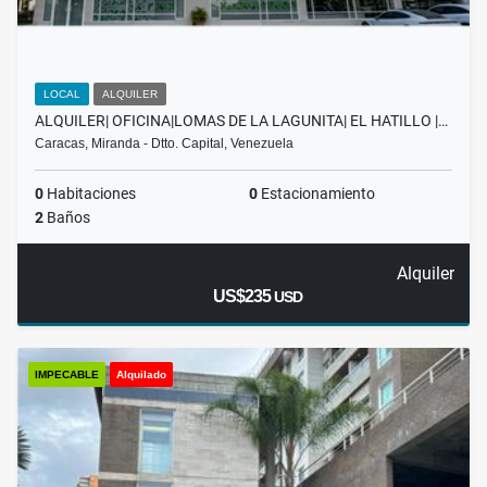
LOCAL
ALQUILER
ALQUILER| OFICINA|LOMAS DE LA LAGUNITA| EL HATILLO |…
Caracas, Miranda - Dtto. Capital, Venezuela
0
Habitaciones
0
Estacionamiento
2
Baños
Alquiler
US$235
USD
IMPECABLE
Alquilado