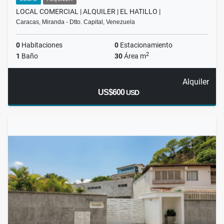
LOCAL COMERCIAL | ALQUILER | EL HATILLO |
Caracas, Miranda - Dtto. Capital, Venezuela
0
Habitaciones
0
Estacionamiento
2
1
Baño
30
Área m
Alquiler
US$600
USD