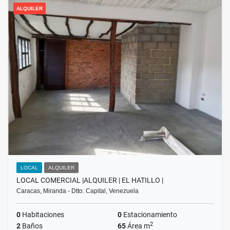
ALQUILER
LOCAL
ALQUILER
LOCAL COMERCIAL |ALQUILER | EL HATILLO |
Caracas, Miranda - Dtto. Capital, Venezuela
0
Habitaciones
0
Estacionamiento
2
2
Baños
65
Área m