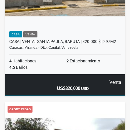
CASA
VENTA
CASA | VENTA | SANTA PAULA, BARUTA | 320.000 $ | 297M2
Caracas, Miranda - Dtto. Capital, Venezuela
4
Habitaciones
2
Estacionamiento
4.5
Baños
Venta
US$320,000
USD
OPORTUNIDAD