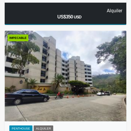
Alquiler
US$350
USD
IMPECABLE
PENTHOUSE
ALQUILER