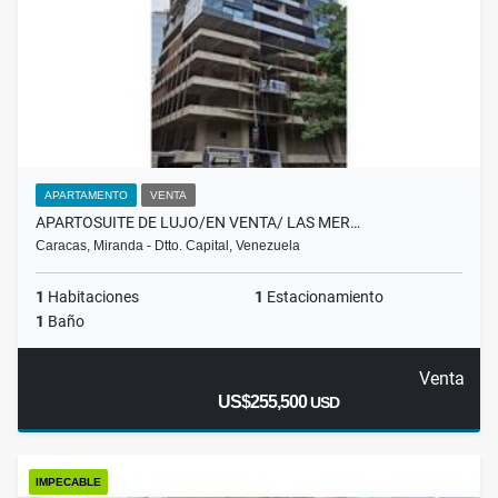
APARTAMENTO
VENTA
APARTOSUITE DE LUJO/EN VENTA/ LAS MER…
Caracas, Miranda - Dtto. Capital, Venezuela
1
Habitaciones
1
Estacionamiento
1
Baño
Venta
US$255,500
USD
IMPECABLE