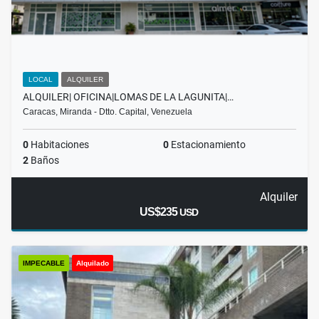
LOCAL
ALQUILER
ALQUILER| OFICINA|LOMAS DE LA LAGUNITA|…
Caracas, Miranda - Dtto. Capital, Venezuela
0
Habitaciones
0
Estacionamiento
2
Baños
Alquiler
US$235
USD
IMPECABLE
Alquilado