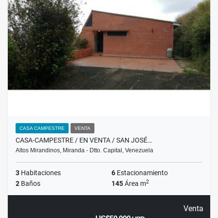
CASA CAMPESTRE
VENTA
CASA-CAMPESTRE / EN VENTA / SAN JOSÉ…
Altos Mirandinos, Miranda - Dtto. Capital, Venezuela
3
Habitaciones
6
Estacionamiento
2
2
Baños
145
Área m
Venta