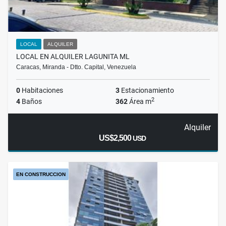
LOCAL
ALQUILER
LOCAL EN ALQUILER LAGUNITA ML
Caracas, Miranda - Dtto. Capital, Venezuela
0
Habitaciones
3
Estacionamiento
2
4
Baños
362
Área m
Alquiler
US$2,500
USD
EN CONSTRUCCION