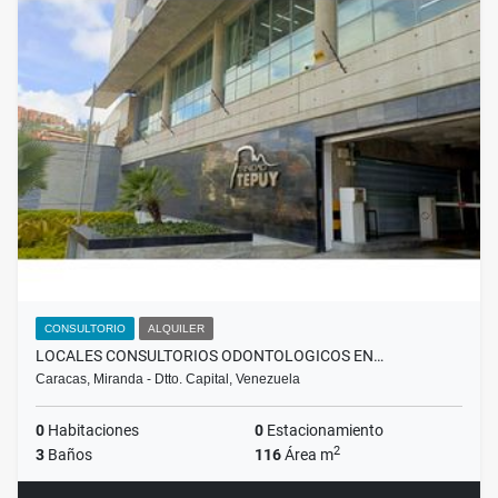
CONSULTORIO
ALQUILER
LOCALES CONSULTORIOS ODONTOLOGICOS EN…
Caracas, Miranda - Dtto. Capital, Venezuela
0
Habitaciones
0
Estacionamiento
2
3
Baños
116
Área m