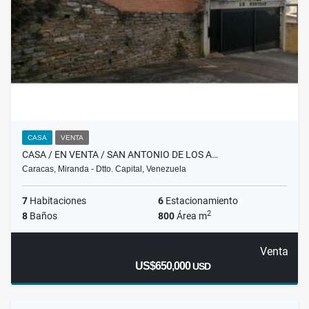
CASA
VENTA
CASA / EN VENTA / SAN ANTONIO DE LOS A…
Caracas, Miranda - Dtto. Capital, Venezuela
7
Habitaciones
6
Estacionamiento
2
8
Baños
800
Área m
Venta
US$650,000
USD