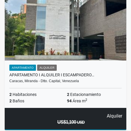
APARTAMENTO
ALQUILER
APARTAMENTO I ALQUILER I ESCAMPADERO…
Caracas, Miranda - Dtto. Capital, Venezuela
2
Habitaciones
2
Estacionamiento
2
2
Baños
94
Área m
Alquiler
US$1,100
USD