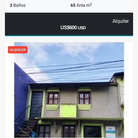
2
2
Baños
65
Área m
Alquiler
US$600
USD
ALQUILER