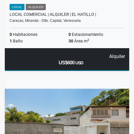
LOCAL
ALQUILER
LOCAL COMERCIAL | ALQUILER | EL HATILLO |
Caracas, Miranda - Dtto. Capital, Venezuela
0
Habitaciones
0
Estacionamiento
2
1
Baño
30
Área m
Alquiler
US$600
USD