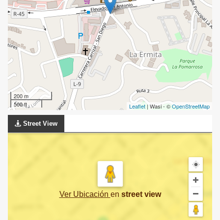
200 m
500 ft
Leaflet
| Wasi - ©
OpenStreetMap
Street View
Ver Ubicación
en
street view