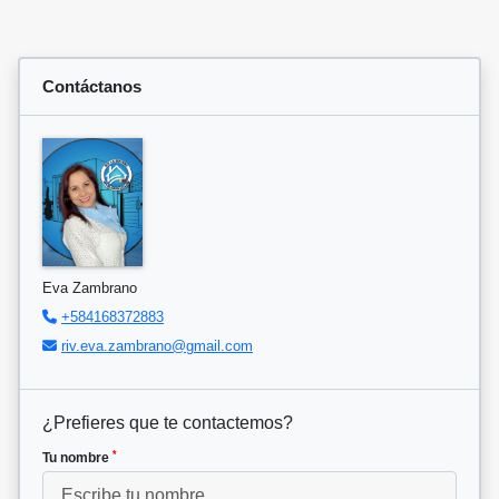
Contáctanos
Eva Zambrano
+584168372883
riv.eva.zambrano@gmail.com
¿Prefieres que te contactemos?
*
Tu nombre