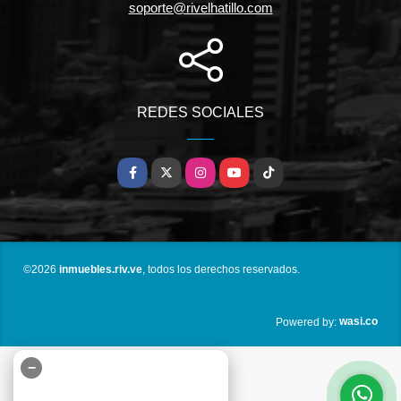
soporte@rivelhatillo.com
REDES SOCIALES
Facebook
X
Instagram
YouTube
TikTok
©2026
inmuebles.riv.ve
, todos los derechos reservados.
wasi.co
Powered by:
−