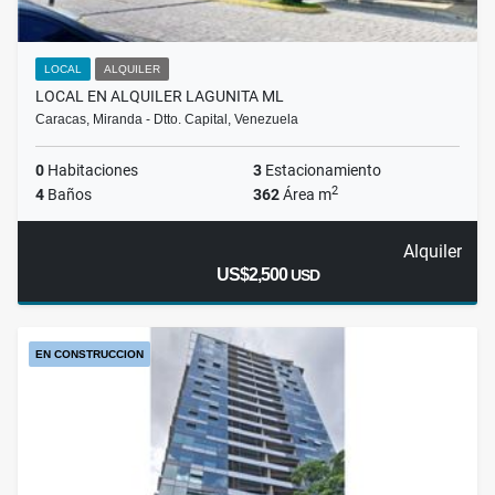
LOCAL
ALQUILER
LOCAL EN ALQUILER LAGUNITA ML
Caracas, Miranda - Dtto. Capital, Venezuela
0
Habitaciones
3
Estacionamiento
2
4
Baños
362
Área m
Alquiler
US$2,500
USD
EN CONSTRUCCION