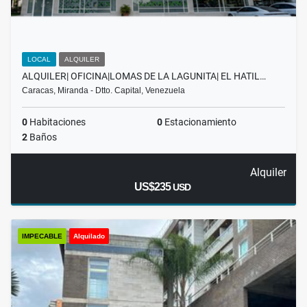
LOCAL
ALQUILER
ALQUILER| OFICINA|LOMAS DE LA LAGUNITA| EL HATIL…
Caracas, Miranda - Dtto. Capital, Venezuela
0
Habitaciones
0
Estacionamiento
2
Baños
Alquiler
US$235
USD
IMPECABLE
Alquilado