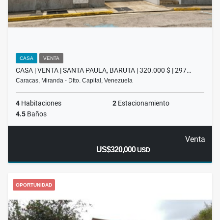
CASA
VENTA
CASA | VENTA | SANTA PAULA, BARUTA | 320.000 $ | 297…
Caracas, Miranda - Dtto. Capital, Venezuela
4
Habitaciones
2
Estacionamiento
4.5
Baños
Venta
US$320,000
USD
OPORTUNIDAD