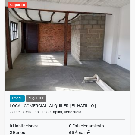
ALQUILER
LOCAL
ALQUILER
LOCAL COMERCIAL |ALQUILER | EL HATILLO |
Caracas, Miranda - Dtto. Capital, Venezuela
0
Habitaciones
0
Estacionamiento
2
2
Baños
65
Área m