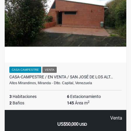
CASA CAMPESTRE
VENTA
CASA-CAMPESTRE / EN VENTA / SAN JOSÉ DE LOS ALT…
Altos Mirandinos, Miranda - Dtto. Capital, Venezuela
3
Habitaciones
6
Estacionamiento
2
2
Baños
145
Área m
Venta
US$50,000
USD