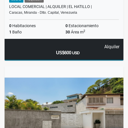
LOCAL COMERCIAL | ALQUILER | EL HATILLO |
Caracas, Miranda - Dtto. Capital, Venezuela
0
Habitaciones
0
Estacionamiento
2
1
Baño
30
Área m
Alquiler
US$600
USD